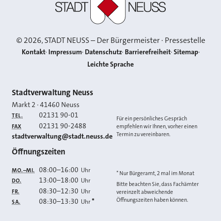
©
2026
, STADT NEUSS – Der Bürgermeister · Pressestelle
Kontakt
Impressum
Datenschutz
Barrierefreiheit
Sitemap
Leichte Sprache
Kontakt
Stadtverwaltung Neuss
Markt 2
·
41460
Neuss
02131 90-01
TEL.
Für ein persönliches Gespräch
02131 90-2488
FAX
empfehlen wir Ihnen, vorher einen
Termin zu vereinbaren.
E-MAIL
stadtverwaltung@stadt.neuss.de
Öffnungszeiten
08:00
–
16:00
Uhr
MO.–MI.
* Nur Bürgeramt, 2 mal im Monat
13:00
–
18:00
Uhr
DO.
Bitte beachten Sie, dass Fachämter
08:30
–
12:30
Uhr
FR.
vereinzelt abweichende
Öffnungszeiten haben können.
08:30
–
13:30
*
Uhr
SA.