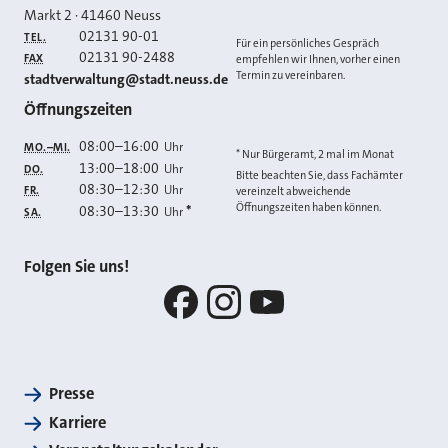
Markt 2
·
41460
Neuss
02131 90-01
TEL.
Für ein persönliches Gespräch
02131 90-2488
FAX
empfehlen wir Ihnen, vorher einen
Termin zu vereinbaren.
E-MAIL
stadtverwaltung@stadt.neuss.de
Öffnungszeiten
08:00
–
16:00
Uhr
MO.–MI.
* Nur Bürgeramt, 2 mal im Monat
13:00
–
18:00
Uhr
DO.
Bitte beachten Sie, dass Fachämter
08:30
–
12:30
Uhr
FR.
vereinzelt abweichende
Öffnungszeiten haben können.
08:30
–
13:30
*
Uhr
SA.
Folgen Sie uns!
Facebook
Instagram
YouTube
Presse
Karriere