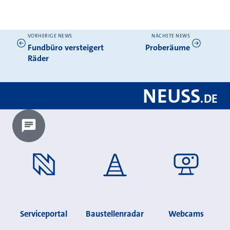
VORHERIGE NEWS
NÄCHSTE NEWS
Weitere News
Fundbüro versteigert
Proberäume
Räder
NEUSS
.
DE
Chatbot laden?
Serviceportal
Baustellenradar
Webcams