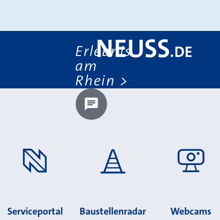
NEUSS
Erlebnis
.
DE
am
Rhein
Chatbot laden?
Serviceportal
Baustellenradar
Webcams