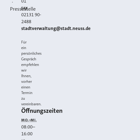
01
·
FAX
Pressestelle
02131 90-
2488
E-MAIL
stadtverwaltung@stadt.neuss.de
Für
ein
persönliches
Gespräch
empfehlen
wir
Ihnen,
vorher
einen
Termin
zu
vereinbaren.
Öffnungszeiten
MO.–MI.
08:00
–
16:00