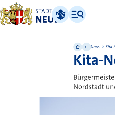
STADT
NEUSS
Menü
Leichte Sprache
News
Kita-
Kita-
Bürgermeister
Nordstadt und