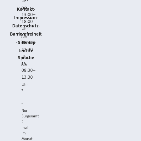
Uhr
DO.
Kontakt
13:00
–
Impressum
18:00
Datenschutz
Uhr
Barrierefreiheit
FR.
Sitemap
08:30
–
12:30
Leichte
Uhr
Sprache
SA.
08:30
–
13:30
Uhr
*
*
Nur
Bürgeramt,
2
mal
im
Monat