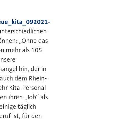
neue_kita_092021-
unterschiedlichen
können: „Ohne das
on mehr als 105
unsere
angel hin, der in
 auch dem Rhein-
hr Kita-Personal
n ihren „Job“ als
einige täglich
ruf ist, für den