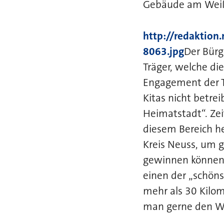
Gebäude am Weiße
http://redaktio
8063.jpg
Der Bürg
Träger, welche di
Engagement der T
Kitas nicht betrei
Heimatstadt“. Zei
diesem Bereich h
Kreis Neuss, um 
gewinnen können.
einen der „schöns
mehr als 30 Kilome
man gerne den We