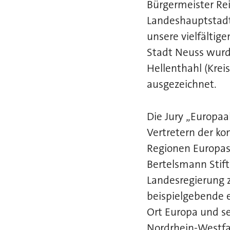
Bürgermeister Rei
Landeshauptstadt
unsere vielfältige
Stadt Neuss wurd
Hellenthahl (Krei
ausgezeichnet.
Die Jury „Europa
Vertretern der k
Regionen Europas
Bertelsmann Stif
Landesregierung
beispielgebende 
Ort Europa und s
Nordrhein-Westf