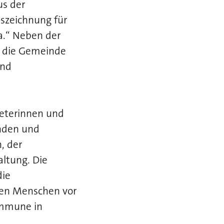
us der
uszeichnung für
pa.“ Neben der
, die Gemeinde
and
reterinnen und
nden und
, der
ltung. Die
die
den Menschen vor
ommune in