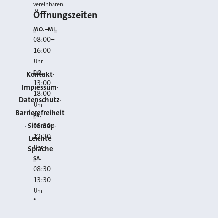
vereinbaren.
Öffnungszeiten
MO.–MI.
08:00
–
16:00
Uhr
DO.
Kontakt
13:00
–
Impressum
18:00
Datenschutz
Uhr
Barrierefreiheit
FR.
Sitemap
08:30
–
12:30
Leichte
Uhr
Sprache
SA.
08:30
–
13:30
Uhr
*