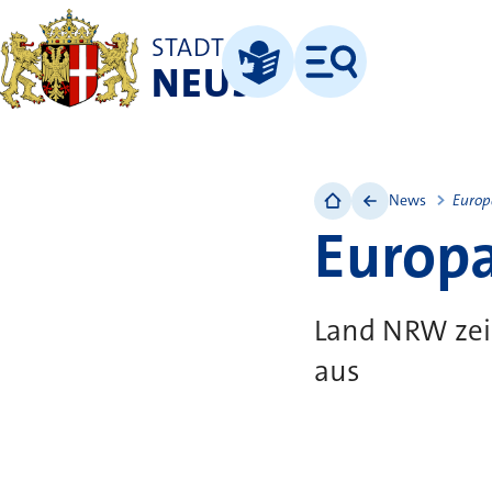
STADT
NEUSS
Menü
Leichte Sprache
News
Europ
Europ
Land NRW zei
aus