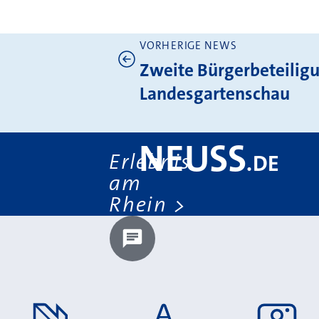
VORHERIGE NEWS
Weitere News
Zweite Bürgerbeteiligu
Landesgartenschau
NEUSS
Erlebnis
.
DE
am
Rhein
Chatbot laden?