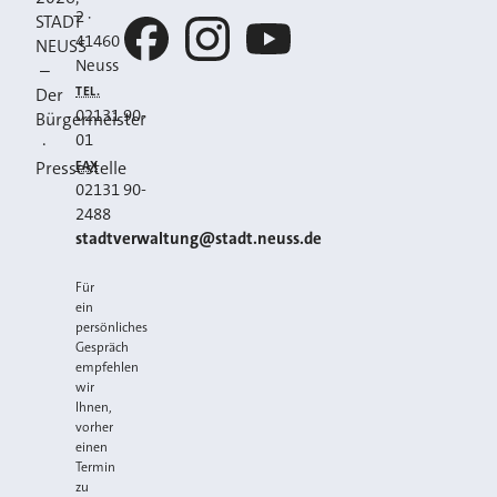
2
·
STADT
41460
NEUSS
Neuss
–
Facebook
Instagram
YouTube
TEL.
Der
02131 90-
Bürgermeister
01
·
FAX
Pressestelle
02131 90-
2488
E-MAIL
stadtverwaltung@stadt.neuss.de
Für
ein
persönliches
Gespräch
empfehlen
wir
Ihnen,
vorher
einen
Termin
zu