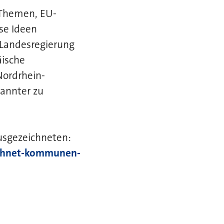
 Themen, EU-
se Ideen
 Landesregierung
äische
Nordrhein-
kannter zu
usgezeichneten:
ichnet-kommunen-