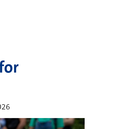
for
026