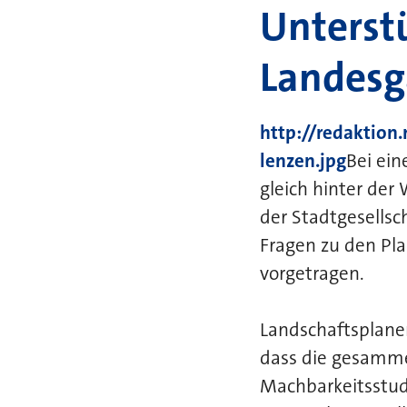
Unterstü
Landesg
http://redaktion
lenzen.jpg
Bei ein
gleich hinter der
der Stadtgesells
Fragen zu den Pl
vorgetragen.
Landschaftsplaner
dass die gesamme
Machbarkeitsstud