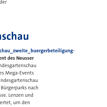
der
nschau
schau_zweite_buergerbeteiligung-
ent des Neusser
andesgartenschau
des Mega-Events
Landesgartenschau
s Bürgerparks nach
sse. Lenzen und
ertet, um den