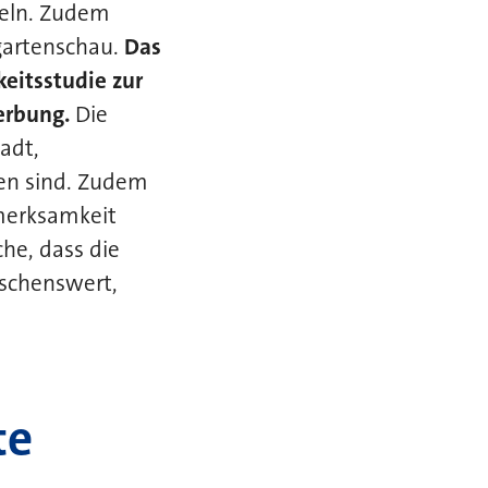
teln. Zudem
gartenschau.
Das
keitsstudie zur
erbung.
Die
tadt,
en sind. Zudem
fmerksamkeit
che, dass die
nschenswert,
te