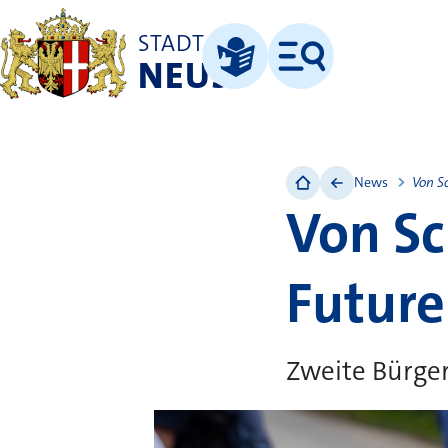
STADT
NEUSS
Menü
Leichte Sprache
News
Von Sc
Von Sc
Future
Zweite Bürge