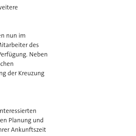
weitere
en nun im
itarbeiter des
 Verfügung. Neben
schen
ung der Kreuzung
Interessierten
eren Planung und
rer Ankunftszeit