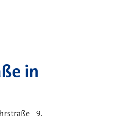
ße in
straße | 9.