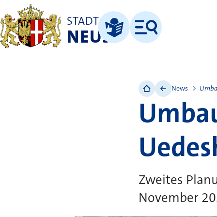
STADT
NEUSS
Menü
Leichte Sprache
News
Umbau
Umbau 
Uedes
Zweites Plan
November 202