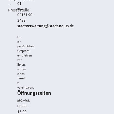
01
·
FAX
Pressestelle
02131 90-
2488
E-MAIL
stadtverwaltung@stadt.neuss.de
Für
ein
persönliches
Gespräch
empfehlen
wir
Ihnen,
vorher
einen
Termin
zu
vereinbaren.
Öffnungszeiten
MO.–MI.
08:00
–
16:00