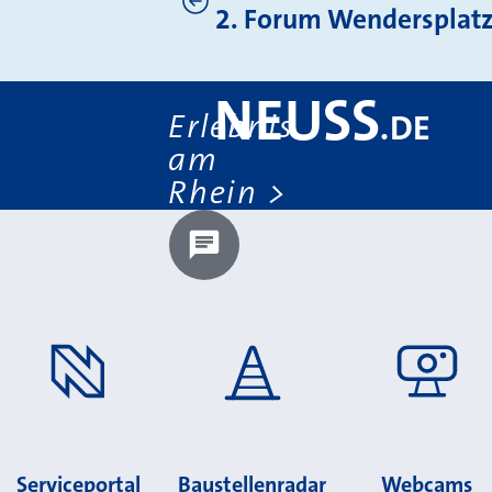
Weitere News
2. Forum Wendersplat
NEUSS
Erlebnis
.
DE
am
Rhein
Chatbot laden?
Serviceportal
Baustellenradar
Webcams