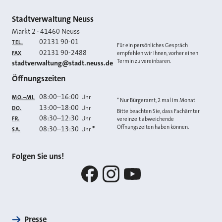
Kontakt
Stadtverwaltung Neuss
Markt 2
·
41460
Neuss
02131 90-01
TEL.
Für ein persönliches Gespräch
02131 90-2488
FAX
empfehlen wir Ihnen, vorher einen
Termin zu vereinbaren.
E-MAIL
stadtverwaltung@stadt.neuss.de
Öffnungszeiten
08:00
–
16:00
Uhr
MO.–MI.
* Nur Bürgeramt, 2 mal im Monat
13:00
–
18:00
Uhr
DO.
Bitte beachten Sie, dass Fachämter
08:30
–
12:30
Uhr
FR.
vereinzelt abweichende
Öffnungszeiten haben können.
08:30
–
13:30
*
Uhr
SA.
Folgen Sie uns!
Facebook
Instagram
YouTube
Presse