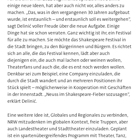
einige neue Ideen, hat aber auch nicht vor, alles anders zu
machen. „Das, was in den vergangenen 30 Jahren aufgebaut
wurde, ist erstaunlich – und erstaunlich soll es weitergehen“,
sagt Delinić voller Freude über die neue Aufgabe. Einige
Dinge hat sie schon verraten. Ganz wichtig ist ihr, ein Festival
für alle zu machen. Sie möchte das Shakespeare Festival in
die Stadt bringen, zu den Bürgerinnen und Bürgern. Es richtet
sich an alle, die das Festival kennen, lädt aber auch
diejenigen ein, die auch mal lachen oder weinen wollen,
Theaterfans und auch die, die es erst noch werden wollen.
Denkbar sei zum Beispiel, eine Company einzuladen, die
durch die Stadt wandert und an mehreren Positionen ihr
Stück spielt – möglicherweise in Kooperation mit Geschäften
in der Innenstadt. „Neuss im Shakespeare-Fieber sozusagen“,
erklärt Delinić.
Eine weitere Idee ist, Globales und Regionales zu verbinden,
NRW mitzudenken im globalen Kontext, freie Truppen, aber
auch Landestheater und Stadttheater einzuladen. Geplant
ist ein spartenübergreifendes Programm mit Theater, Tanz,