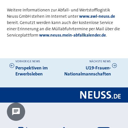
Weitere Informationen zur Abfall- und Wertstofflogistik
Neuss GmbH stehen im Internet unter
www.awl-neuss.de
bereit. Genutzt werden kann auch der kostenlose Service
einer Erinnerung an die Müllabfuhrtermine per Mail über die
Serviceplattform
www.neuss.mein-abfallkalender.de
.
VORHERIGE NEWS
NÄCHSTE NEWS
Weitere News
Perspektiven im
U19-Frauen-
Erwerbsleben
Nationalmannschaften
NEUSS
.
DE
Chatbot laden?