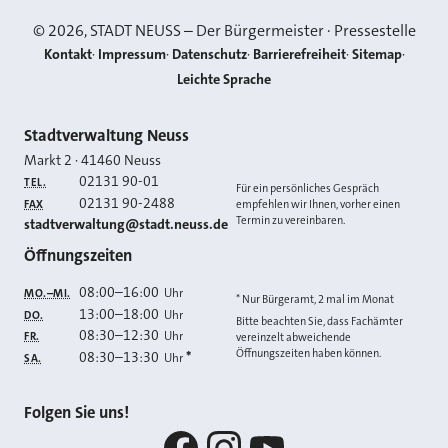
©
2026
, STADT NEUSS – Der Bürgermeister · Pressestelle
Kontakt
Impressum
Datenschutz
Barrierefreiheit
Sitemap
Leichte Sprache
Kontakt
Stadtverwaltung Neuss
Markt 2
·
41460
Neuss
02131 90-01
TEL.
Für ein persönliches Gespräch
02131 90-2488
FAX
empfehlen wir Ihnen, vorher einen
Termin zu vereinbaren.
E-MAIL
stadtverwaltung@stadt.neuss.de
Öffnungszeiten
08:00
–
16:00
Uhr
MO.–MI.
* Nur Bürgeramt, 2 mal im Monat
13:00
–
18:00
Uhr
DO.
Bitte beachten Sie, dass Fachämter
08:30
–
12:30
Uhr
FR.
vereinzelt abweichende
Öffnungszeiten haben können.
08:30
–
13:30
*
Uhr
SA.
Folgen Sie uns!