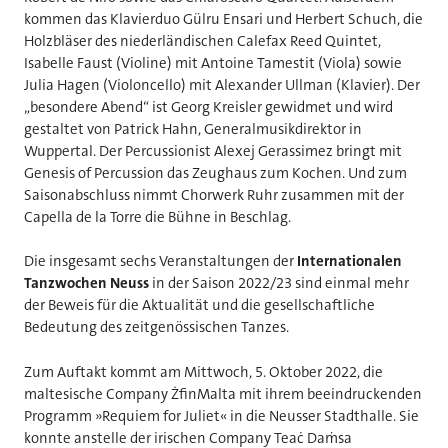
kommen das Klavierduo Gülru Ensari und Herbert Schuch, die
Holzbläser des niederländischen Calefax Reed Quintet,
Isabelle Faust (Violine) mit Antoine Tamestit (Viola) sowie
Julia Hagen (Violoncello) mit Alexander Ullman (Klavier). Der
„besondere Abend“ ist Georg Kreisler gewidmet und wird
gestaltet von Patrick Hahn, Generalmusikdirektor in
Wuppertal. Der Percussionist Alexej Gerassimez bringt mit
Genesis of Percussion das Zeughaus zum Kochen. Und zum
Saisonabschluss nimmt Chorwerk Ruhr zusammen mit der
Capella de la Torre die Bühne in Beschlag.
Die insgesamt sechs Veranstaltungen der
Internationalen
Tanzwochen Neuss
in der Saison 2022/23 sind einmal mehr
der Beweis für die Aktualität und die gesellschaftliche
Bedeutung des zeitgenössischen Tanzes.
Zum Auftakt kommt am Mittwoch, 5. Oktober 2022, die
maltesische Company ŻfinMalta mit ihrem beeindruckenden
Programm »Requiem for Juliet« in die Neusser Stadthalle. Sie
konnte anstelle der irischen Company Teaċ Daṁsa