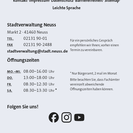
Kontakt
Impressum
Datenschutz
Barrierefreiheit
Sitemap
Leichte Sprache
Kontakt
Stadtverwaltung Neuss
Markt 2
·
41460
Neuss
02131 90-01
TEL.
Für ein persönliches Gespräch
02131 90-2488
FAX
empfehlen wir Ihnen, vorher einen
Termin zu vereinbaren.
E-MAIL
stadtverwaltung@stadt.neuss.de
Öffnungszeiten
08:00
–
16:00
Uhr
MO.–MI.
* Nur Bürgeramt, 2 mal im Monat
13:00
–
18:00
Uhr
DO.
Bitte beachten Sie, dass Fachämter
08:30
–
12:30
Uhr
FR.
vereinzelt abweichende
Öffnungszeiten haben können.
08:30
–
13:30
*
Uhr
SA.
Folgen Sie uns!
Facebook
Instagram
YouTube