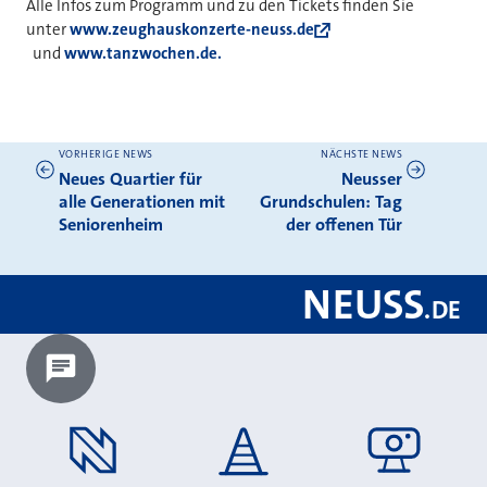
Alle Infos zum Programm und zu den Tickets finden Sie
unter
www.zeughauskonzerte-neuss.de
und
www.tanzwochen.de.
VORHERIGE NEWS
NÄCHSTE NEWS
Weitere News
Neues Quartier für
Neusser
alle Generationen mit
Grundschulen: Tag
Seniorenheim
der offenen Tür
NEUSS
.
DE
Chatbot laden?