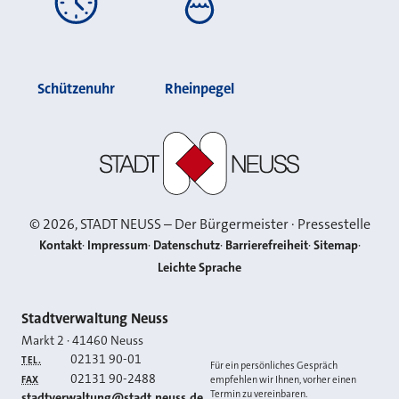
Schützenuhr
Rheinpegel
Stadt Neuss
©
2026
, STADT NEUSS – Der Bürgermeister · Pressestelle
Kontakt
Impressum
Datenschutz
Barrierefreiheit
Sitemap
Leichte Sprache
Kontakt
Stadtverwaltung Neuss
Markt 2
·
41460
Neuss
02131 90-01
TEL.
Für ein persönliches Gespräch
02131 90-2488
FAX
empfehlen wir Ihnen, vorher einen
Termin zu vereinbaren.
E-MAIL
stadtverwaltung@stadt.neuss.de