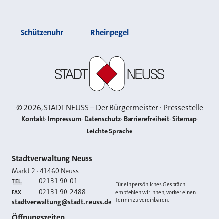
Schützenuhr
Rheinpegel
Stadt Neuss
©
2026
, STADT NEUSS – Der Bürgermeister · Pressestelle
Kontakt
Impressum
Datenschutz
Barrierefreiheit
Sitemap
Leichte Sprache
Kontakt
Stadtverwaltung Neuss
Markt 2
·
41460
Neuss
02131 90-01
TEL.
Für ein persönliches Gespräch
02131 90-2488
FAX
empfehlen wir Ihnen, vorher einen
Termin zu vereinbaren.
E-MAIL
stadtverwaltung@stadt.neuss.de
Öffnungszeiten