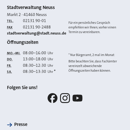
Kontakt
Stadtverwaltung Neuss
Markt 2
·
41460
Neuss
02131 90-01
TEL.
Für ein persönliches Gespräch
02131 90-2488
FAX
empfehlen wir Ihnen, vorher einen
Termin zu vereinbaren.
E-MAIL
stadtverwaltung@stadt.neuss.de
Öffnungszeiten
08:00
–
16:00
Uhr
MO.–MI.
* Nur Bürgeramt, 2 mal im Monat
13:00
–
18:00
Uhr
DO.
Bitte beachten Sie, dass Fachämter
08:30
–
12:30
Uhr
FR.
vereinzelt abweichende
Öffnungszeiten haben können.
08:30
–
13:30
*
Uhr
SA.
Folgen Sie uns!
Facebook
Instagram
YouTube
Presse