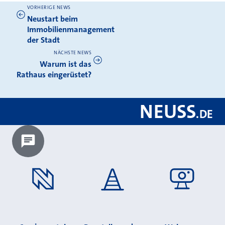
VORHERIGE NEWS
Weitere News
Neustart beim
Immobilienmanagement
der Stadt
NÄCHSTE NEWS
Warum ist das
Rathaus eingerüstet?
NEUSS
.
DE
Chatbot laden?