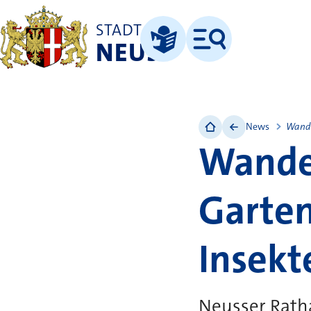
STADT
NEUSS
Menü
Leichte Sprache
News
Wande
Wander
Garten
Insekt
Neusser Rath