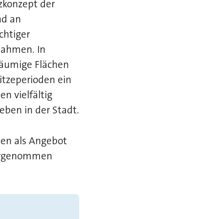
tzkonzept der
nd an
chtiger
nahmen. In
äumige Flächen
itzeperioden ein
n vielfältig
eben in der Stadt.
len als Angebot
ahrgenommen