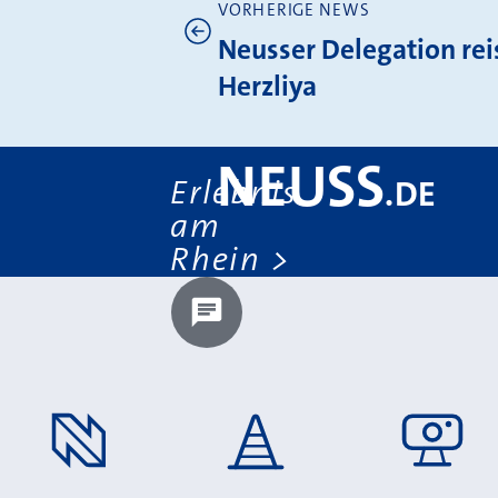
VORHERIGE NEWS
Weitere News
Neusser Delegation rei
Herzliya
NEUSS
Erlebnis
.
DE
am
Rhein
Chatbot laden?