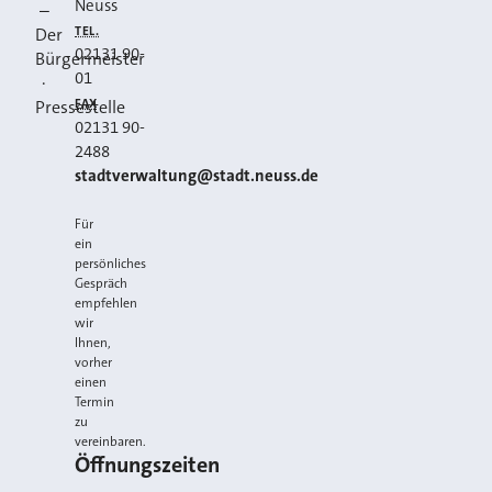
Neuss
–
Facebook
Instagram
YouTube
TEL.
Der
02131 90-
Bürgermeister
01
·
FAX
Pressestelle
02131 90-
2488
E-MAIL
stadtverwaltung@stadt.neuss.de
Für
ein
persönliches
Gespräch
empfehlen
wir
Ihnen,
vorher
einen
Termin
zu
vereinbaren.
Öffnungszeiten