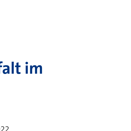
alt im
022