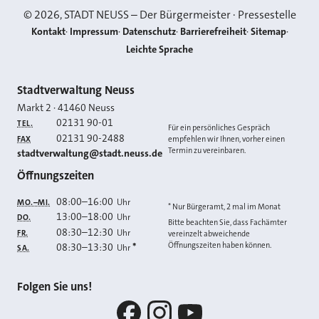
©
2026
, STADT NEUSS – Der Bürgermeister · Pressestelle
Kontakt
Impressum
Datenschutz
Barrierefreiheit
Sitemap
Leichte Sprache
Kontakt
Stadtverwaltung Neuss
Markt 2
·
41460
Neuss
02131 90-01
TEL.
Für ein persönliches Gespräch
02131 90-2488
FAX
empfehlen wir Ihnen, vorher einen
Termin zu vereinbaren.
E-MAIL
stadtverwaltung@stadt.neuss.de
Öffnungszeiten
08:00
–
16:00
Uhr
MO.–MI.
* Nur Bürgeramt, 2 mal im Monat
13:00
–
18:00
Uhr
DO.
Bitte beachten Sie, dass Fachämter
08:30
–
12:30
Uhr
FR.
vereinzelt abweichende
Öffnungszeiten haben können.
08:30
–
13:30
*
Uhr
SA.
Folgen Sie uns!