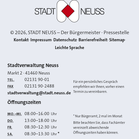
Stadt Neuss
©
2026
, STADT NEUSS – Der Bürgermeister · Pressestelle
Kontakt
Impressum
Datenschutz
Barrierefreiheit
Sitemap
Leichte Sprache
Kontakt
Stadtverwaltung Neuss
Markt 2
·
41460
Neuss
02131 90-01
TEL.
Für ein persönliches Gespräch
02131 90-2488
FAX
empfehlen wir Ihnen, vorher einen
Termin zu vereinbaren.
E-MAIL
stadtverwaltung@stadt.neuss.de
Öffnungszeiten
08:00
–
16:00
Uhr
MO.–MI.
* Nur Bürgeramt, 2 mal im Monat
13:00
–
18:00
Uhr
DO.
Bitte beachten Sie, dass Fachämter
08:30
–
12:30
Uhr
FR.
vereinzelt abweichende
Öffnungszeiten haben können.
08:30
–
13:30
*
Uhr
SA.