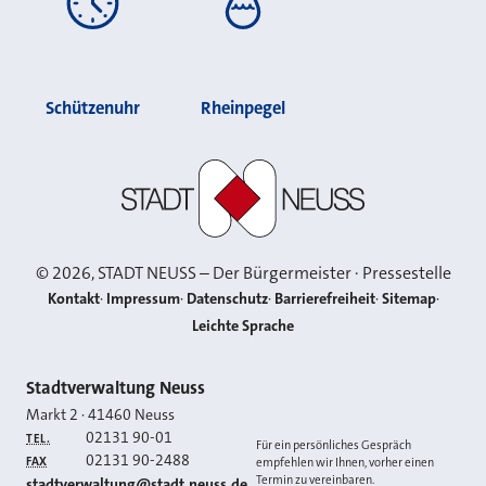
Schützenuhr
Rheinpegel
Stadt Neuss
©
2026
, STADT NEUSS – Der Bürgermeister · Pressestelle
Kontakt
Impressum
Datenschutz
Barrierefreiheit
Sitemap
Leichte Sprache
Kontakt
Stadtverwaltung Neuss
Markt 2
·
41460
Neuss
02131 90-01
TEL.
Für ein persönliches Gespräch
02131 90-2488
FAX
empfehlen wir Ihnen, vorher einen
Termin zu vereinbaren.
E-MAIL
stadtverwaltung@stadt.neuss.de