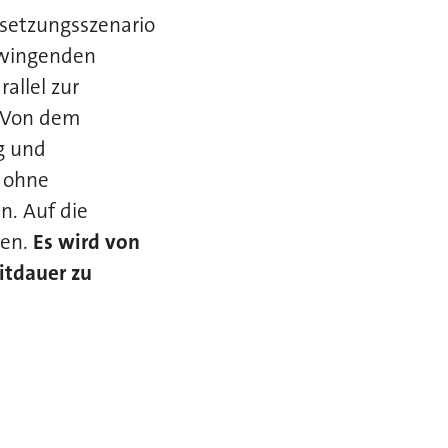
setzungsszenario
 zwingenden
allel zur
 Von dem
g und
f ohne
. Auf die
sen.
Es wird von
itdauer zu