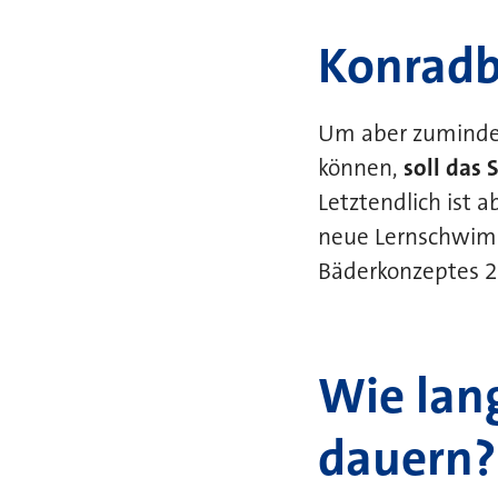
Konradba
Um aber zumindes
können,
soll das
Letztendlich ist
neue Lernschwimm
Bäderkonzeptes 2
Wie lan
dauern?