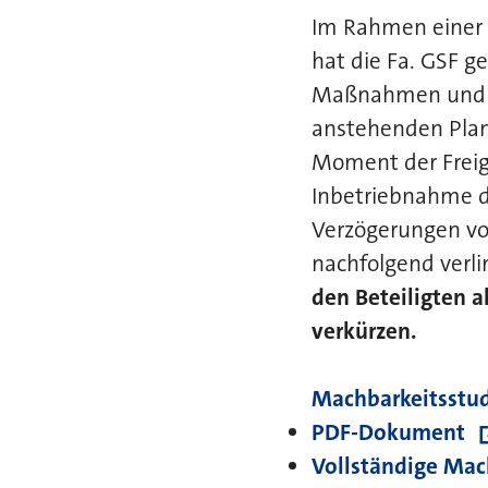
Im Rahmen einer 
hat die Fa. GSF g
Maßnahmen und der
anstehenden Pla
Moment der Freiga
Inbetriebnahme d
Verzögerungen v
nachfolgend verli
den Beteiligten a
verkürzen.
Machbarkeitsstud
PDF-Dokument
Vollständige Mac