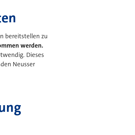
ten
 bereitstellen zu
enommen werden.
otwendig. Dieses
nden Neusser
zung