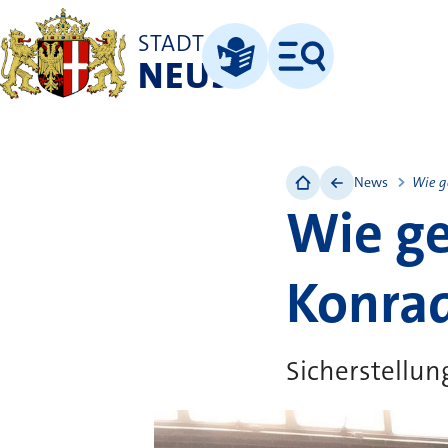
STADT
NEUSS
Menü
Leichte Sprache
News
Wie g
Wie ge
Konra
Sicherstellu