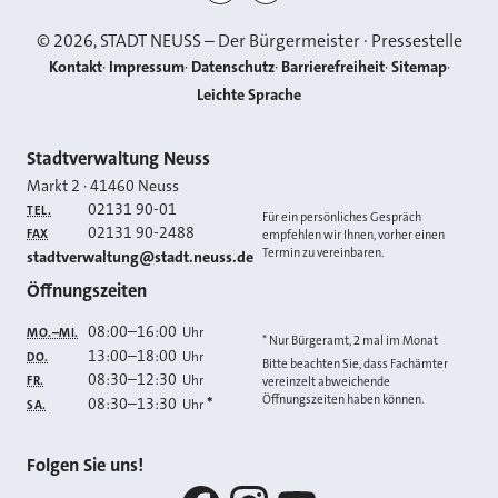
©
2026
, STADT NEUSS – Der Bürgermeister · Pressestelle
Kontakt
Impressum
Datenschutz
Barrierefreiheit
Sitemap
Leichte Sprache
Kontakt
Stadtverwaltung Neuss
Markt 2
·
41460
Neuss
02131 90-01
TEL.
Für ein persönliches Gespräch
02131 90-2488
FAX
empfehlen wir Ihnen, vorher einen
Termin zu vereinbaren.
E-MAIL
stadtverwaltung@stadt.neuss.de
Öffnungszeiten
08:00
–
16:00
Uhr
MO.–MI.
* Nur Bürgeramt, 2 mal im Monat
13:00
–
18:00
Uhr
DO.
Bitte beachten Sie, dass Fachämter
08:30
–
12:30
Uhr
FR.
vereinzelt abweichende
Öffnungszeiten haben können.
08:30
–
13:30
*
Uhr
SA.
Folgen Sie uns!