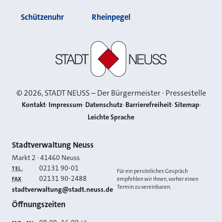
Schützenuhr
Rheinpegel
Stadt Neuss
©
2026
, STADT NEUSS – Der Bürgermeister · Pressestelle
Kontakt
Impressum
Datenschutz
Barrierefreiheit
Sitemap
Leichte Sprache
Kontakt
Stadtverwaltung Neuss
Markt 2
·
41460
Neuss
02131 90-01
TEL.
Für ein persönliches Gespräch
02131 90-2488
FAX
empfehlen wir Ihnen, vorher einen
Termin zu vereinbaren.
E-MAIL
stadtverwaltung@stadt.neuss.de
Öffnungszeiten