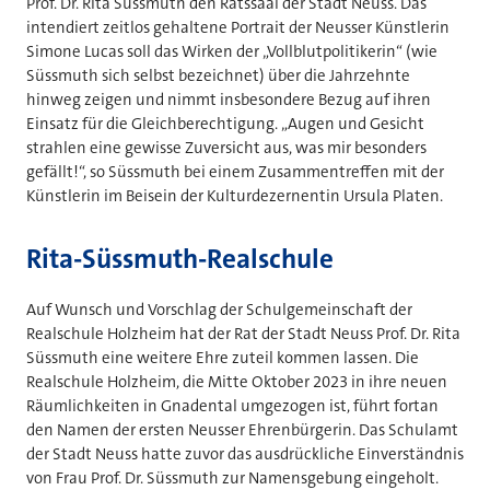
Prof. Dr. Rita Süssmuth den Ratssaal der Stadt Neuss. Das
intendiert zeitlos gehaltene Portrait der Neusser Künstlerin
Simone Lucas soll das Wirken der „Vollblutpolitikerin“ (wie
Süssmuth sich selbst bezeichnet) über die Jahrzehnte
hinweg zeigen und nimmt insbesondere Bezug auf ihren
Einsatz für die Gleichberechtigung. „Augen und Gesicht
strahlen eine gewisse Zuversicht aus, was mir besonders
gefällt!“, so Süssmuth bei einem Zusammentreffen mit der
Künstlerin im Beisein der Kulturdezernentin Ursula Platen.
Rita-Süssmuth-Realschule
Auf Wunsch und Vorschlag der Schulgemeinschaft der
Realschule Holzheim hat der Rat der Stadt Neuss Prof. Dr. Rita
Süssmuth eine weitere Ehre zuteil kommen lassen. Die
Realschule Holzheim, die Mitte Oktober 2023 in ihre neuen
Räumlichkeiten in Gnadental umgezogen ist, führt fortan
den Namen der ersten Neusser Ehrenbürgerin. Das Schulamt
der Stadt Neuss hatte zuvor das ausdrückliche Einverständnis
von Frau Prof. Dr. Süssmuth zur Namensgebung eingeholt.