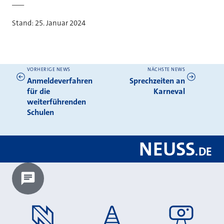
___
Stand: 25. Januar 2024
VORHERIGE NEWS
NÄCHSTE NEWS
Weitere News
Anmeldeverfahren
Sprechzeiten an
für die
Karneval
weiterführenden
Schulen
NEUSS
.
DE
Chatbot laden?