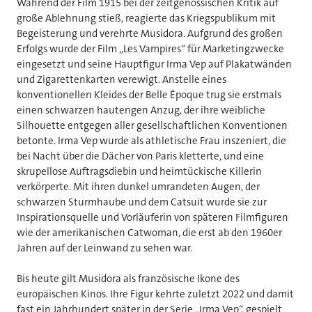
Während der Film 1915 bei der zeitgenössischen Kritik auf
große Ablehnung stieß, reagierte das Kriegspublikum mit
Begeisterung und verehrte Musidora. Aufgrund des großen
Erfolgs wurde der Film „Les Vampires“ für Marketingzwecke
eingesetzt und seine Hauptfigur Irma Vep auf Plakatwänden
und Zigarettenkarten verewigt. Anstelle eines
konventionellen Kleides der Belle Époque trug sie erstmals
einen schwarzen hautengen Anzug, der ihre weibliche
Silhouette entgegen aller gesellschaftlichen Konventionen
betonte. Irma Vep wurde als athletische Frau inszeniert, die
bei Nacht über die Dächer von Paris kletterte, und eine
skrupellose Auftragsdiebin und heimtückische Killerin
verkörperte. Mit ihren dunkel umrandeten Augen, der
schwarzen Sturmhaube und dem Catsuit wurde sie zur
Inspirationsquelle und Vorläuferin von späteren Filmfiguren
wie der amerikanischen Catwoman, die erst ab den 1960er
Jahren auf der Leinwand zu sehen war.
Bis heute gilt Musidora als französische Ikone des
europäischen Kinos. Ihre Figur kehrte zuletzt 2022 und damit
fast ein Jahrhundert später in der Serie „Irma Vep“, gespielt