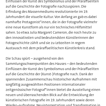
Einflüssen der Kunst des Symbolismus und der Präraffaeliten
auf die Geschichte der Fotografie nachzuspüren. Die
Erfindung des Massenmediums revolutionierte im 19.
Jahrhundert die visuelle Kultur. Von Anfang an gab es dabei
namhafte Protagonist*innen, die in der Fotografie vielmehr
eine neue Kunstform als nur ein technisches Hilfsmittel
sahen. So etwa Julia Margaret Cameron, die noch heute zu
den innovativsten und bedeutendsten Künstlerinnen der
Fotogeschichte zählt und sie zu Lebzeiten in regem
Austausch mit dem präraffaelitischen Künstlerkreis stand.
Die Schau spürt – ausgehend von den
Sammlungsschwerpunkten des Hauses – den bedeutenden
Einflüssen der Kunst des Symbolismus und der Präraffaeliten
auf die Geschichte der (Kunst-)Fotografie nach. Dank der
spannenden Zusammenschau historischer Aufnahmen mit
sorgfältig ausgewählten Positionen internationaler
zeitgenössischer Fotograf*innen bietet die Ausstellung einen
neuen und überraschenden Blick auf die Entwicklung der
künstlerischen Fotografie im 19. Jahrhundert sowie deren
Wieder¬aufnahme, Neuinterpretation und Transformation in