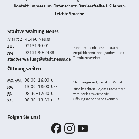
Kontakt
Impressum
Datenschutz
Barrierefreiheit
Sitemap
Leichte Sprache
Kontakt
Stadtverwaltung Neuss
Markt 2
·
41460
Neuss
02131 90-01
TEL.
Für ein persönliches Gespräch
02131 90-2488
FAX
empfehlen wir Ihnen, vorher einen
Termin zu vereinbaren.
E-MAIL
stadtverwaltung@stadt.neuss.de
Öffnungszeiten
08:00
–
16:00
Uhr
MO.–MI.
* Nur Bürgeramt, 2 mal im Monat
13:00
–
18:00
Uhr
DO.
Bitte beachten Sie, dass Fachämter
08:30
–
12:30
Uhr
FR.
vereinzelt abweichende
Öffnungszeiten haben können.
08:30
–
13:30
*
Uhr
SA.
Folgen Sie uns!
Facebook
Instagram
YouTube