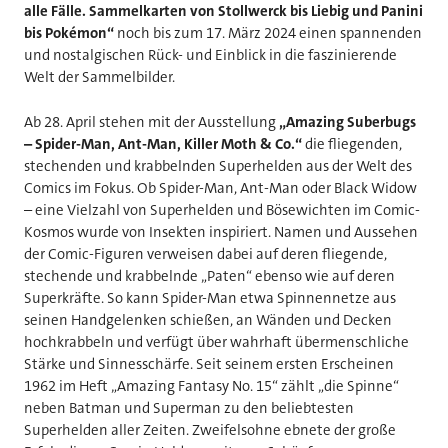
alle Fälle. Sammelkarten von Stollwerck bis Liebig und Panini
bis Pokémon“
noch bis zum 17. März 2024 einen spannenden
und nostalgischen Rück- und Einblick in die faszinierende
Welt der Sammelbilder.
Ab 28. April stehen mit der Ausstellung
„Amazing Suberbugs
– Spider-Man, Ant-Man, Killer Moth & Co.“
die fliegenden,
stechenden und krabbelnden Superhelden aus der Welt des
Comics im Fokus. Ob Spider-Man, Ant-Man oder Black Widow
– eine Vielzahl von Superhelden und Bösewichten im Comic-
Kosmos wurde von Insekten inspiriert. Namen und Aussehen
der Comic-Figuren verweisen dabei auf deren fliegende,
stechende und krabbelnde „Paten“ ebenso wie auf deren
Superkräfte. So kann Spider-Man etwa Spinnennetze aus
seinen Handgelenken schießen, an Wänden und Decken
hochkrabbeln und verfügt über wahrhaft übermenschliche
Stärke und Sinnesschärfe. Seit seinem ersten Erscheinen
1962 im Heft „Amazing Fantasy No. 15“ zählt „die Spinne“
neben Batman und Superman zu den beliebtesten
Superhelden aller Zeiten. Zweifelsohne ebnete der große