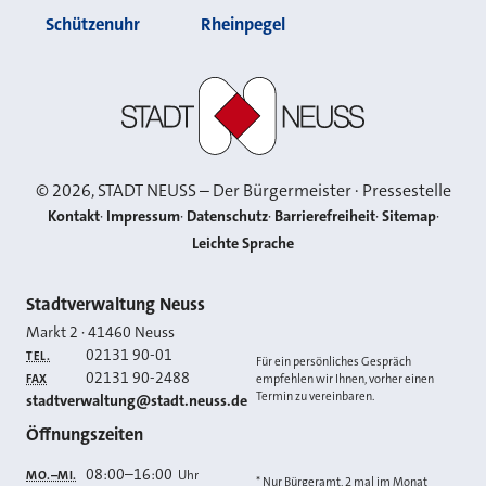
Schützenuhr
Rheinpegel
Stadt Neuss
©
2026
, STADT NEUSS – Der Bürgermeister · Pressestelle
Kontakt
Impressum
Datenschutz
Barrierefreiheit
Sitemap
Leichte Sprache
Kontakt
Stadtverwaltung Neuss
Markt 2
·
41460
Neuss
02131 90-01
TEL.
Für ein persönliches Gespräch
02131 90-2488
FAX
empfehlen wir Ihnen, vorher einen
Termin zu vereinbaren.
E-MAIL
stadtverwaltung@stadt.neuss.de
Öffnungszeiten
08:00
–
16:00
Uhr
MO.–MI.
* Nur Bürgeramt, 2 mal im Monat