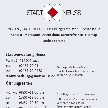
Stadt Neuss
©
2026
, STADT NEUSS – Der Bürgermeister · Pressestelle
Kontakt
Impressum
Datenschutz
Barrierefreiheit
Sitemap
Leichte Sprache
Kontakt
Stadtverwaltung Neuss
Markt 2
·
41460
Neuss
02131 90-01
TEL.
Für ein persönliches Gespräch
02131 90-2488
FAX
empfehlen wir Ihnen, vorher einen
Termin zu vereinbaren.
E-MAIL
stadtverwaltung@stadt.neuss.de
Öffnungszeiten
08:00
–
16:00
Uhr
MO.–MI.
* Nur Bürgeramt, 2 mal im Monat
13:00
–
18:00
Uhr
DO.
Bitte beachten Sie, dass Fachämter
08:30
–
12:30
Uhr
FR.
vereinzelt abweichende
Öffnungszeiten haben können.
08:30
–
13:30
*