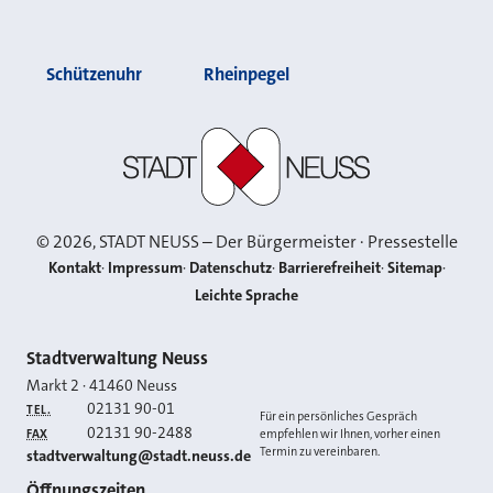
Schützenuhr
Rheinpegel
Stadt Neuss
©
2026
, STADT NEUSS – Der Bürgermeister · Pressestelle
Kontakt
Impressum
Datenschutz
Barrierefreiheit
Sitemap
Leichte Sprache
Kontakt
Stadtverwaltung Neuss
Markt 2
·
41460
Neuss
02131 90-01
TEL.
Für ein persönliches Gespräch
02131 90-2488
FAX
empfehlen wir Ihnen, vorher einen
Termin zu vereinbaren.
E-MAIL
stadtverwaltung@stadt.neuss.de
Öffnungszeiten