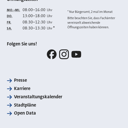
08:00
–
16:00
Uhr
MO.–MI.
* Nur Bürgeramt, 2 mal im Monat
13:00
–
18:00
Uhr
DO.
Bitte beachten Sie, dass Fachämter
08:30
–
12:30
Uhr
FR.
vereinzelt abweichende
Öffnungszeiten haben können.
08:30
–
13:30
*
Uhr
SA.
Folgen Sie uns!
Facebook
Instagram
YouTube
Presse
Karriere
Veranstaltungskalender
Stadtpläne
Open Data