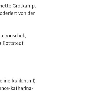
nnette Grotkamp,
oderiert von der
a Irouschek,
a Rottstedt
line-kulik.html).
ence-katharina-