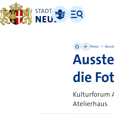
STADT
NEUSS
Menü
Leichte Sprache
News
Ausst
Ausste
die Fo
Kulturforum A
Atelierhaus