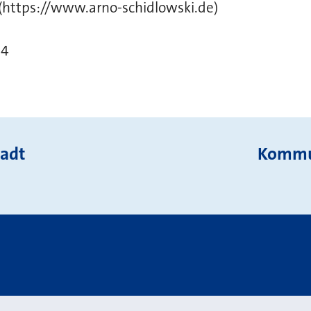
(https://www.arno-schidlowski.de)
24
tadt
Kommun