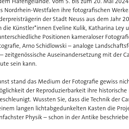
dem Hafengelände. Vom 5. bis zum 20. Mai 2024 
s Nordrhein-Westfalen ihre fotografischen Werke.
derpreisträgerin der Stadt Neuss aus dem Jahr 20
ie Künstler*innen Eveline Kulik, Katharina Ley 
nterschiedliche Positionen kameraloser Fotografi
grafie, Arno Schidlowski – analoge Landschaftsf
– zeitgenössische Auseinandersetzung mit der C
ute sein kann.
st stand das Medium der Fotografie gewiss nicht
glichkeit der Reproduzierbarkeit ihre historische
eschleunigt. Wussten Sie, dass die Technik der 
 einem langen lichtabgedunkelten Kasten die Proj
fachster Physik – schon in der Antike beschrieb