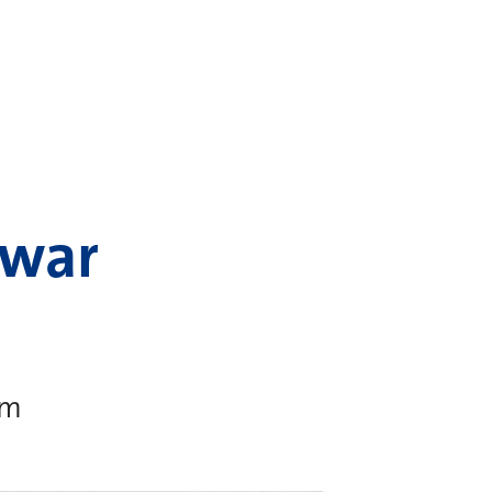
 war
im