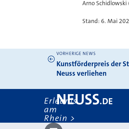
Arno Schidlowski 
Stand: 6. Mai 20
VORHERIGE NEWS
Weitere News
Kunstförderpreis der S
Neuss verliehen
NEUSS
Erlebnis
.
DE
am
Rhein