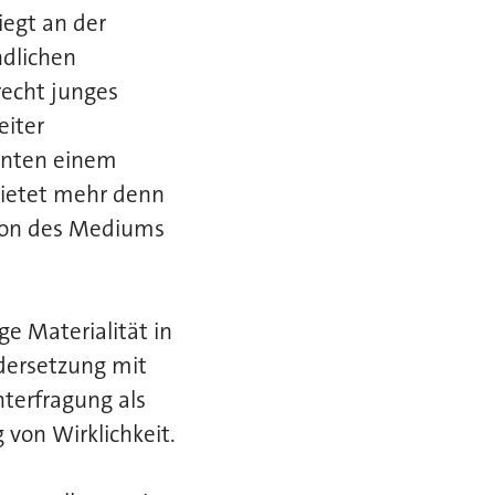
iegt an der
ndlichen
recht junges
eiter
hnten einem
bietet mehr denn
xion des Mediums
ge Materialität in
ndersetzung mit
terfragung als
von Wirklichkeit.