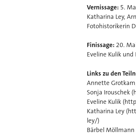
Vernissage:
5. Ma
Katharina Ley, Ar
Fotohistorikerin 
Finissage:
20. Mai
Eveline Kulik und
Links zu den Tei
Annette Grotkamp
Sonja Irouschek (
Eveline Kulik (ht
Katharina Ley (ht
ley/)
Bärbel Möllmann 