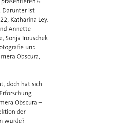
präsentieren 6
 Darunter ist
22, Katharina Ley.
und Annette
e, Sonja Irouschek
otografie und
amera Obscura,
, doch hat sich
 Erforschung
Camera Obscura –
ektion der
en wurde?