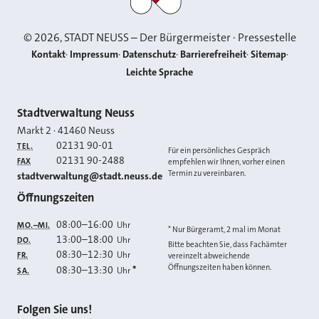
©
2026
, STADT NEUSS – Der Bürgermeister · Pressestelle
Kontakt
Impressum
Datenschutz
Barrierefreiheit
Sitemap
Leichte Sprache
Kontakt
Stadtverwaltung Neuss
Markt 2
·
41460
Neuss
02131 90-01
TEL.
Für ein persönliches Gespräch
02131 90-2488
FAX
empfehlen wir Ihnen, vorher einen
Termin zu vereinbaren.
E-MAIL
stadtverwaltung@stadt.neuss.de
Öffnungszeiten
08:00
–
16:00
Uhr
MO.–MI.
* Nur Bürgeramt, 2 mal im Monat
13:00
–
18:00
Uhr
DO.
Bitte beachten Sie, dass Fachämter
08:30
–
12:30
Uhr
FR.
vereinzelt abweichende
Öffnungszeiten haben können.
08:30
–
13:30
*
Uhr
SA.
Folgen Sie uns!