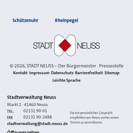
Schützenuhr
Rheinpegel
Stadt Neuss
©
2026
, STADT NEUSS – Der Bürgermeister · Pressestelle
Kontakt
Impressum
Datenschutz
Barrierefreiheit
Sitemap
Leichte Sprache
Kontakt
Stadtverwaltung Neuss
Markt 2
·
41460
Neuss
02131 90-01
TEL.
Für ein persönliches Gespräch
02131 90-2488
FAX
empfehlen wir Ihnen, vorher einen
Termin zu vereinbaren.
E-MAIL
stadtverwaltung@stadt.neuss.de
Öffnungszeiten