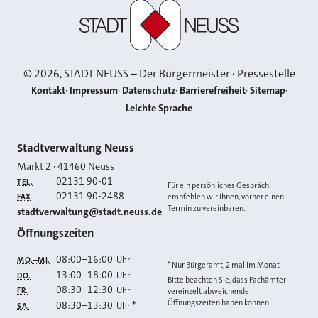
Stadt Neuss
©
2026
, STADT NEUSS – Der Bürgermeister · Pressestelle
Kontakt
Impressum
Datenschutz
Barrierefreiheit
Sitemap
Leichte Sprache
Kontakt
Stadtverwaltung Neuss
Markt 2
·
41460
Neuss
02131 90-01
TEL.
Für ein persönliches Gespräch
02131 90-2488
FAX
empfehlen wir Ihnen, vorher einen
Termin zu vereinbaren.
E-MAIL
stadtverwaltung@stadt.neuss.de
Öffnungszeiten
08:00
–
16:00
Uhr
MO.–MI.
* Nur Bürgeramt, 2 mal im Monat
13:00
–
18:00
Uhr
DO.
Bitte beachten Sie, dass Fachämter
08:30
–
12:30
Uhr
FR.
vereinzelt abweichende
Öffnungszeiten haben können.
08:30
–
13:30
*
Uhr
SA.