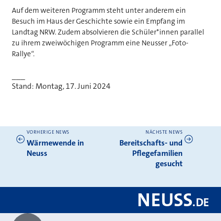
Auf dem weiteren Programm steht unter anderem ein
Besuch im Haus der Geschichte sowie ein Empfang im
Landtag NRW. Zudem absolvieren die Schüler*innen parallel
zu ihrem zweiwöchigen Programm eine Neusser „Foto-
Rallye“.
___
Stand: Montag, 17. Juni 2024
VORHERIGE NEWS
NÄCHSTE NEWS
Weitere News
Wärmewende in
Bereitschafts- und
Neuss
Pflegefamilien
gesucht
NEUSS
.
DE