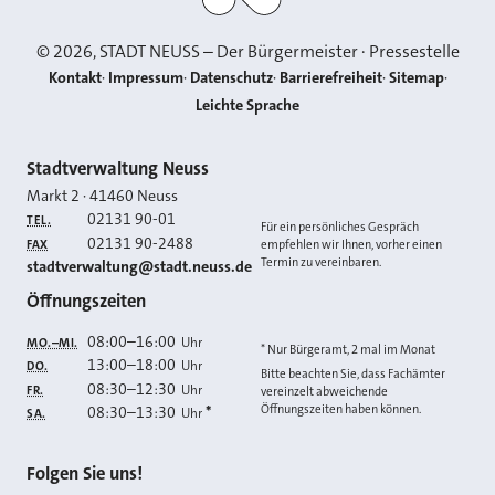
©
2026
, STADT NEUSS – Der Bürgermeister · Pressestelle
Kontakt
Impressum
Datenschutz
Barrierefreiheit
Sitemap
Leichte Sprache
Kontakt
Stadtverwaltung Neuss
Markt 2
·
41460
Neuss
02131 90-01
TEL.
Für ein persönliches Gespräch
02131 90-2488
FAX
empfehlen wir Ihnen, vorher einen
Termin zu vereinbaren.
E-MAIL
stadtverwaltung@stadt.neuss.de
Öffnungszeiten
08:00
–
16:00
Uhr
MO.–MI.
* Nur Bürgeramt, 2 mal im Monat
13:00
–
18:00
Uhr
DO.
Bitte beachten Sie, dass Fachämter
08:30
–
12:30
Uhr
FR.
vereinzelt abweichende
Öffnungszeiten haben können.
08:30
–
13:30
*
Uhr
SA.
Folgen Sie uns!