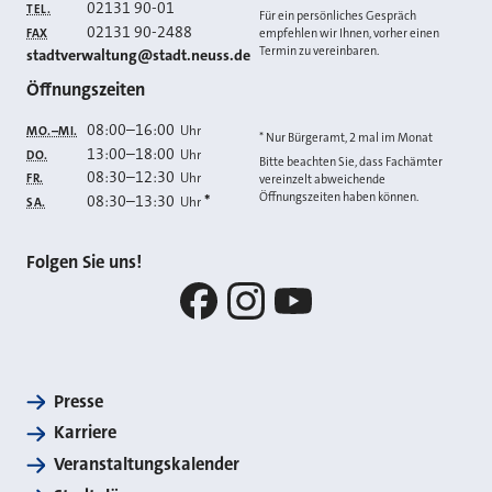
02131 90-01
TEL.
Für ein persönliches Gespräch
02131 90-2488
FAX
empfehlen wir Ihnen, vorher einen
Termin zu vereinbaren.
E-MAIL
stadtverwaltung@stadt.neuss.de
Öffnungszeiten
08:00
–
16:00
Uhr
MO.–MI.
* Nur Bürgeramt, 2 mal im Monat
13:00
–
18:00
Uhr
DO.
Bitte beachten Sie, dass Fachämter
08:30
–
12:30
Uhr
FR.
vereinzelt abweichende
Öffnungszeiten haben können.
08:30
–
13:30
*
Uhr
SA.
Folgen Sie uns!
Facebook
Instagram
YouTube
Presse
Karriere
Veranstaltungskalender