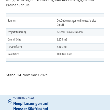
Kreiner-Schule
Bauherr
Gebäudemanagement Neuss Service
GmbH
Projektsteuerung
Neusser Bauverein GmbH
Grundfläche
1.155 m
2
Gesamtfläche
3.400 m
2
Investition
18,8 Mio. Euro
___
Stand: 14. November 2024
VORHERIGE NEWS
Weitere News
Neupflanzungen auf
Neusser Südfriedhof