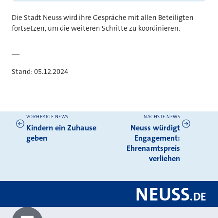
Die Stadt Neuss wird ihre Gespräche mit allen Beteiligten
fortsetzen, um die weiteren Schritte zu koordinieren.
__
Stand: 05.12.2024
VORHERIGE NEWS
NÄCHSTE NEWS
Weitere News
Kindern ein Zuhause
Neuss würdigt
geben
Engagement:
Ehrenamtspreis
verliehen
NEUSS
.
DE