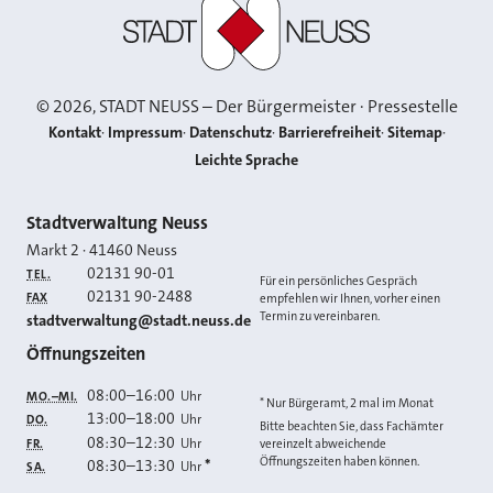
Stadt Neuss
©
2026
, STADT NEUSS – Der Bürgermeister · Pressestelle
Kontakt
Impressum
Datenschutz
Barrierefreiheit
Sitemap
Leichte Sprache
Kontakt
Stadtverwaltung Neuss
Markt 2
·
41460
Neuss
02131 90-01
TEL.
Für ein persönliches Gespräch
02131 90-2488
FAX
empfehlen wir Ihnen, vorher einen
Termin zu vereinbaren.
E-MAIL
stadtverwaltung@stadt.neuss.de
Öffnungszeiten
08:00
–
16:00
Uhr
MO.–MI.
* Nur Bürgeramt, 2 mal im Monat
13:00
–
18:00
Uhr
DO.
Bitte beachten Sie, dass Fachämter
08:30
–
12:30
Uhr
FR.
vereinzelt abweichende
Öffnungszeiten haben können.
08:30
–
13:30
*
Uhr
SA.