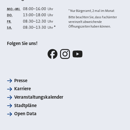
08:00
–
16:00
Uhr
MO.–MI.
* Nur Bürgeramt, 2 mal im Monat
13:00
–
18:00
Uhr
DO.
Bitte beachten Sie, dass Fachämter
08:30
–
12:30
Uhr
FR.
vereinzelt abweichende
Öffnungszeiten haben können.
08:30
–
13:30
*
Uhr
SA.
Folgen Sie uns!
Facebook
Instagram
YouTube
Presse
Karriere
Veranstaltungskalender
Stadtpläne
Open Data