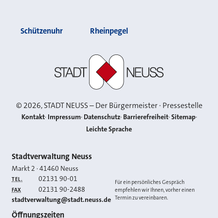
Schützenuhr
Rheinpegel
Stadt Neuss
©
2026
, STADT NEUSS – Der Bürgermeister · Pressestelle
Kontakt
Impressum
Datenschutz
Barrierefreiheit
Sitemap
Leichte Sprache
Kontakt
Stadtverwaltung Neuss
Markt 2
·
41460
Neuss
02131 90-01
TEL.
Für ein persönliches Gespräch
02131 90-2488
FAX
empfehlen wir Ihnen, vorher einen
Termin zu vereinbaren.
E-MAIL
stadtverwaltung@stadt.neuss.de
Öffnungszeiten