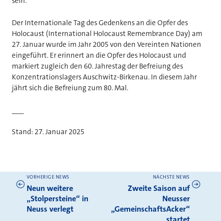
sein.
Der Internationale Tag des Gedenkens an die Opfer des
Holocaust (International Holocaust Remembrance Day)
am
27. Januar wurde im Jahr 2005 von den Vereinten Nationen
eingeführt. Er erinnert an die Opfer des Holocaust und
markiert zugleich den 60. Jahrestag der Befreiung des
Konzentrationslagers Auschwitz-Birkenau. In diesem Jahr
jährt sich die Befreiung zum 80. Mal.
___
Stand: 27. Januar 2025
VORHERIGE NEWS
NÄCHSTE NEWS
Weitere News
Neun weitere
Zweite Saison auf
„Stolpersteine“ in
Neusser
Neuss verlegt
„GemeinschaftsAcker“
startet