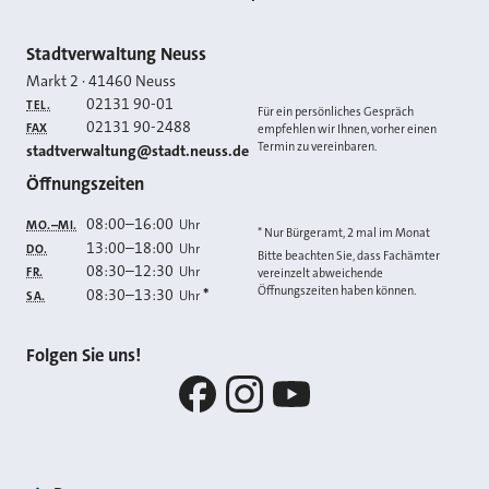
Kontakt
Stadtverwaltung Neuss
Markt 2
·
41460
Neuss
02131 90-01
TEL.
Für ein persönliches Gespräch
02131 90-2488
FAX
empfehlen wir Ihnen, vorher einen
Termin zu vereinbaren.
E-MAIL
stadtverwaltung@stadt.neuss.de
Öffnungszeiten
08:00
–
16:00
Uhr
MO.–MI.
* Nur Bürgeramt, 2 mal im Monat
13:00
–
18:00
Uhr
DO.
Bitte beachten Sie, dass Fachämter
08:30
–
12:30
Uhr
FR.
vereinzelt abweichende
Öffnungszeiten haben können.
08:30
–
13:30
*
Uhr
SA.
Folgen Sie uns!
Facebook
Instagram
YouTube