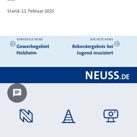
Stand: 11. Februar 2025
VORHERIGE NEWS
NÄCHSTE NEWS
Weitere News
Gewerbegebiet
Rekordergebnis bei
Holzheim
Jugend musiziert
NEUSS
.
DE
Chatbot laden?