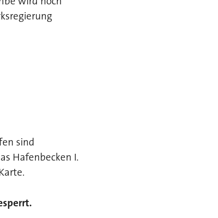
mbe wird noch
rksregierung
fen sind
das Hafenbecken I.
Karte.
esperrt.