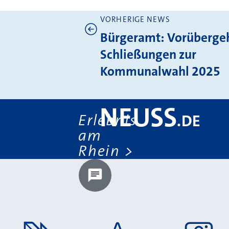
VORHERIGE NEWS
Weitere News
Bürgeramt: Vorüberge
Schließungen zur
Kommunalwahl 2025
NEUSS
Erlebnis
.
DE
am
Rhein
Chatbot laden?