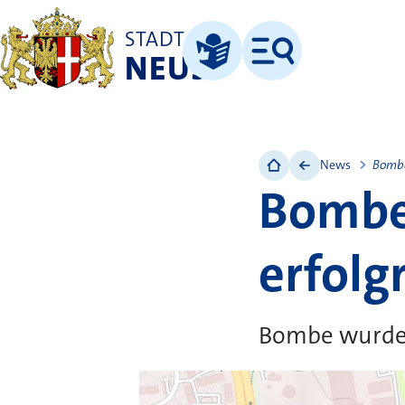
STADT
NEUSS
Menü
Leichte Sprache
News
Bombe
Bombe 
erfolg
Bombe wurde 