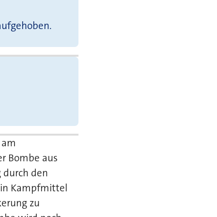
 aufgehoben.
e am
ner Bombe aus
 durch den
ein Kampfmittel
kerung zu