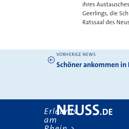
ihres Austausches
Geerlings, die Sc
Ratssaal des Neu
VORHERIGE NEWS
Weitere News
Schöner ankommen in 
NEUSS
Erlebnis
.
DE
am
Rhein