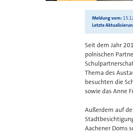
Meldung vom
15.1
Letzte Aktualisieru
Seit dem Jahr 20
polnischen Partn
Schulpartnerschaf
Thema des Austaus
besuchten die Sc
sowie das Anne F
Außerdem auf de
Stadtbesichtigung
Aachener Doms so