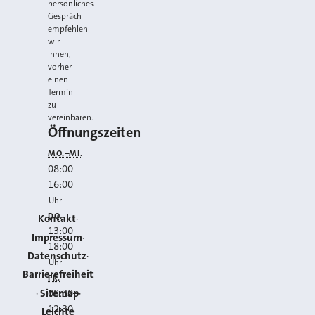
persönliches
Gespräch
empfehlen
wir
Ihnen,
vorher
einen
Termin
zu
vereinbaren.
Öffnungszeiten
MO.–MI.
08:00
–
16:00
Uhr
DO.
Kontakt
13:00
–
Impressum
18:00
Datenschutz
Uhr
Barrierefreiheit
FR.
Sitemap
08:30
–
12:30
Leichte