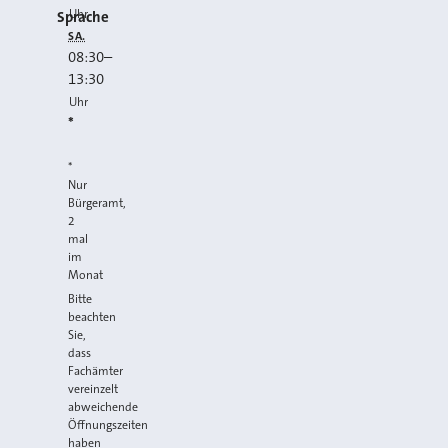
Uhr
Sprache
SA.
08:30
–
13:30
Uhr
*
*
Nur
Bürgeramt,
2
mal
im
Monat
Bitte
beachten
Sie,
dass
Fachämter
vereinzelt
abweichende
Öffnungszeiten
haben