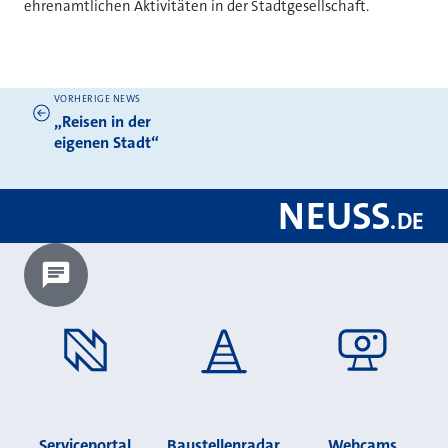
ehrenamtlichen Aktivitäten in der Stadtgesellschaft.
VORHERIGE NEWS
Weitere News
„Reisen in der
eigenen Stadt“
NEUSS
.
DE
Chatbot laden?
Serviceportal
Baustellenradar
Webcams