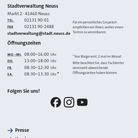
Kontakt
Stadtverwaltung Neuss
Markt 2
·
41460
Neuss
02131 90-01
TEL.
Für ein persönliches Gespräch
02131 90-2488
FAX
empfehlen wir Ihnen, vorher einen
Termin zu vereinbaren.
E-MAIL
stadtverwaltung@stadt.neuss.de
Öffnungszeiten
08:00
–
16:00
Uhr
MO.–MI.
* Nur Bürgeramt, 2 mal im Monat
13:00
–
18:00
Uhr
DO.
Bitte beachten Sie, dass Fachämter
08:30
–
12:30
Uhr
FR.
vereinzelt abweichende
Öffnungszeiten haben können.
08:30
–
13:30
*
Uhr
SA.
Folgen Sie uns!
Facebook
Instagram
YouTube
Presse