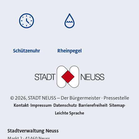
Schützenuhr
Rheinpegel
Stadt Neuss
©
2026
, STADT NEUSS – Der Bürgermeister · Pressestelle
Kontakt
Impressum
Datenschutz
Barrierefreiheit
Sitemap
Leichte Sprache
Kontakt
Stadtverwaltung Neuss
Markt 2
·
41460
Neuss