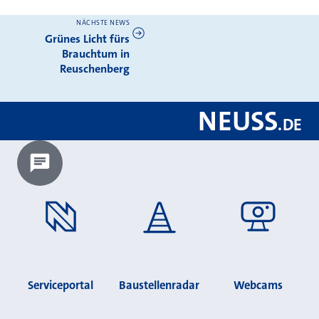
NÄCHSTE NEWS
Weitere News
Grünes Licht fürs
Brauchtum in
Reuschenberg
NEUSS
.
DE
Chatbot laden?
Serviceportal
Baustellenradar
Webcams