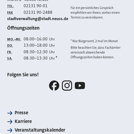
02131 90-01
TEL.
Für ein persönliches Gespräch
02131 90-2488
FAX
empfehlen wir Ihnen, vorher einen
Termin zu vereinbaren.
E-MAIL
stadtverwaltung@stadt.neuss.de
Öffnungszeiten
08:00
–
16:00
Uhr
MO.–MI.
* Nur Bürgeramt, 2 mal im Monat
13:00
–
18:00
Uhr
DO.
Bitte beachten Sie, dass Fachämter
08:30
–
12:30
Uhr
FR.
vereinzelt abweichende
Öffnungszeiten haben können.
08:30
–
13:30
*
Uhr
SA.
Folgen Sie uns!
Facebook
Instagram
YouTube
Presse
Karriere
Veranstaltungskalender