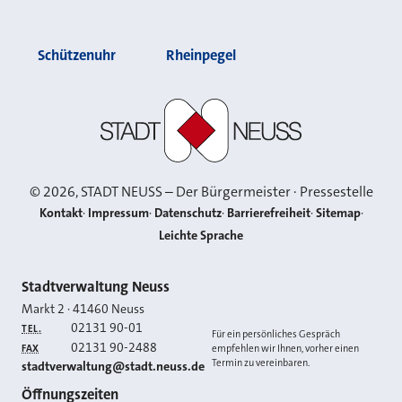
Schützenuhr
Rheinpegel
Stadt Neuss
©
2026
, STADT NEUSS – Der Bürgermeister · Pressestelle
Kontakt
Impressum
Datenschutz
Barrierefreiheit
Sitemap
Leichte Sprache
Kontakt
Stadtverwaltung Neuss
Markt 2
·
41460
Neuss
02131 90-01
TEL.
Für ein persönliches Gespräch
02131 90-2488
FAX
empfehlen wir Ihnen, vorher einen
Termin zu vereinbaren.
E-MAIL
stadtverwaltung@stadt.neuss.de
Öffnungszeiten