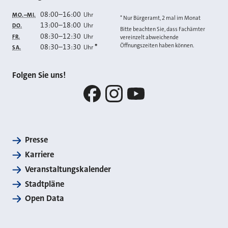
08:00
–
16:00
Uhr
MO.–MI.
* Nur Bürgeramt, 2 mal im Monat
13:00
–
18:00
Uhr
DO.
Bitte beachten Sie, dass Fachämter
08:30
–
12:30
Uhr
FR.
vereinzelt abweichende
Öffnungszeiten haben können.
08:30
–
13:30
*
Uhr
SA.
Folgen Sie uns!
Facebook
Instagram
YouTube
Presse
Karriere
Veranstaltungskalender
Stadtpläne
Open Data