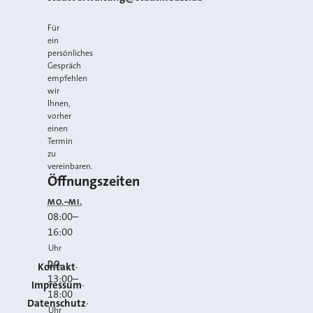
Für
ein
persönliches
Gespräch
empfehlen
wir
Ihnen,
vorher
einen
Termin
zu
vereinbaren.
Öffnungszeiten
MO.–MI.
08:00
–
16:00
Uhr
DO.
Kontakt
13:00
–
Impressum
18:00
Datenschutz
Uhr