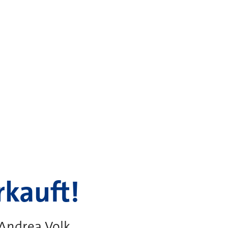
rkauft!
ndrea Volk ...