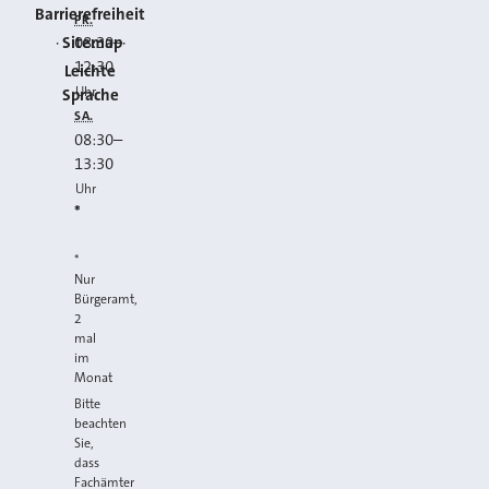
Barrierefreiheit
FR.
Sitemap
08:30
–
12:30
Leichte
Uhr
Sprache
SA.
08:30
–
13:30
Uhr
*
*
Nur
Bürgeramt,
2
mal
im
Monat
Bitte
beachten
Sie,
dass
Fachämter