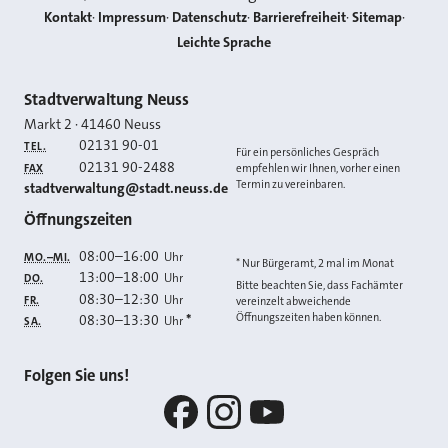
Kontakt
Impressum
Datenschutz
Barrierefreiheit
Sitemap
Leichte Sprache
Kontakt
Stadtverwaltung Neuss
Markt 2
·
41460
Neuss
02131 90-01
TEL.
Für ein persönliches Gespräch
02131 90-2488
FAX
empfehlen wir Ihnen, vorher einen
Termin zu vereinbaren.
E-MAIL
stadtverwaltung@stadt.neuss.de
Öffnungszeiten
08:00
–
16:00
Uhr
MO.–MI.
* Nur Bürgeramt, 2 mal im Monat
13:00
–
18:00
Uhr
DO.
Bitte beachten Sie, dass Fachämter
08:30
–
12:30
Uhr
FR.
vereinzelt abweichende
Öffnungszeiten haben können.
08:30
–
13:30
*
Uhr
SA.
Folgen Sie uns!
Facebook
Instagram
YouTube