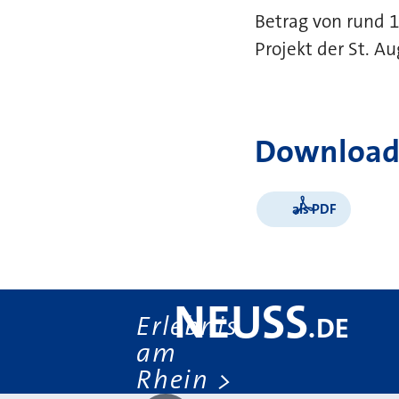
Betrag von rund 
Projekt der St. A
Download
als PDF
NEUSS
Erlebnis
.
DE
am
Rhein