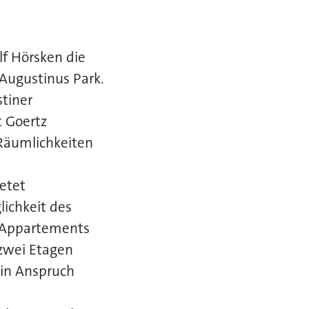
lf Hörsken die
Augustinus Park.
tiner
t Goertz
 Räumlichkeiten
etet
ichkeit des
f Appartements
 zwei Etagen
 in Anspruch