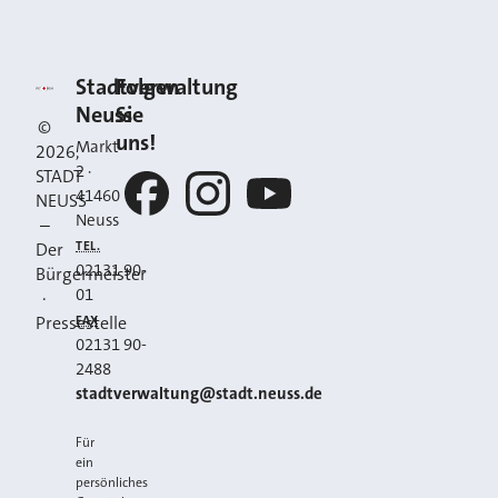
Kontakt
Stadt Neuss
Stadtverwaltung
Folgen
Neuss
Sie
©
uns!
Markt
2026
,
2
·
STADT
41460
NEUSS
Neuss
–
Facebook
Instagram
YouTube
TEL.
Der
02131 90-
Bürgermeister
01
·
FAX
Pressestelle
02131 90-
2488
E-MAIL
stadtverwaltung@stadt.neuss.de
Für
ein
persönliches