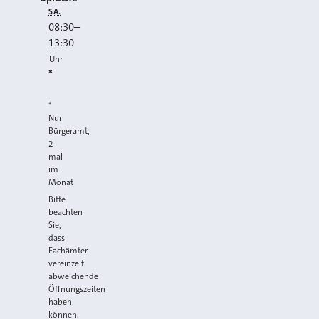
SA.
08:30
–
13:30
Uhr
*
*
Nur
Bürgeramt,
2
mal
im
Monat
Bitte
beachten
Sie,
dass
Fachämter
vereinzelt
abweichende
Öffnungszeiten
haben
können.