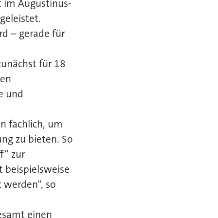
t im Augustinus-
geleistet.
d – gerade für
zunächst für 18
den
e und
n fachlich, um
ng zu bieten. So
f“ zur
t beispielsweise
t werden“, so
esamt einen