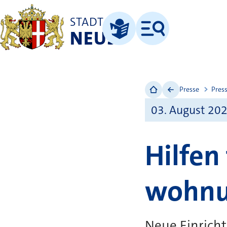
STADT
NEUSS
Menü
Leichte Sprache
Presse
Pres
03. August 20
Hilfen
wohnu
Neue Einricht