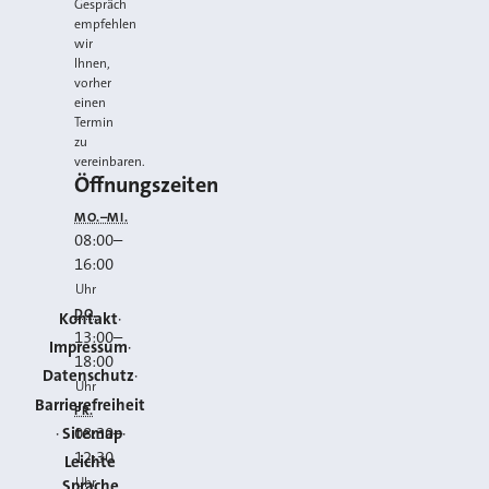
Gespräch
empfehlen
wir
Ihnen,
vorher
einen
Termin
zu
vereinbaren.
Öffnungszeiten
MO.–MI.
08:00
–
16:00
Uhr
DO.
Kontakt
13:00
–
Impressum
18:00
Datenschutz
Uhr
Barrierefreiheit
FR.
Sitemap
08:30
–
12:30
Leichte
Uhr
Sprache