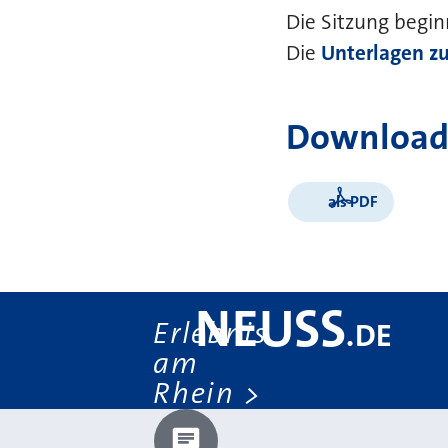
Die Sitzung begin
Die
Unterlagen zu
Download
als PDF
NEUSS
Erlebnis
.
DE
am
Rhein