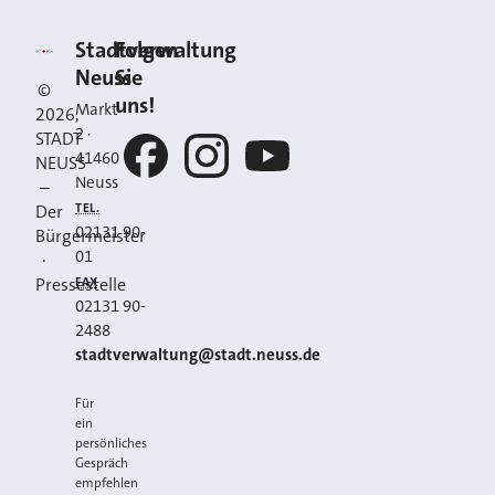
Kontakt
Stadt Neuss
Stadtverwaltung
Folgen
Neuss
Sie
©
uns!
Markt
2026
,
2
·
STADT
41460
NEUSS
Neuss
–
Facebook
Instagram
YouTube
TEL.
Der
02131 90-
Bürgermeister
01
·
FAX
Pressestelle
02131 90-
2488
E-MAIL
stadtverwaltung@stadt.neuss.de
Für
ein
persönliches
Gespräch
empfehlen