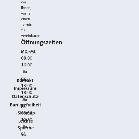
wir
Ihnen,
vorher
einen
Termin
zu
vereinbaren.
Öffnungszeiten
MO.–MI.
08:00
–
16:00
Uhr
DO.
Kontakt
13:00
–
Impressum
18:00
Datenschutz
Uhr
Barrierefreiheit
FR.
Sitemap
08:30
–
12:30
Leichte
Uhr
Sprache
SA.