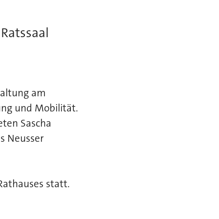
 Ratssaal
waltung am
ng und Mobilität.
eten Sascha
s Neusser
Rathauses statt.