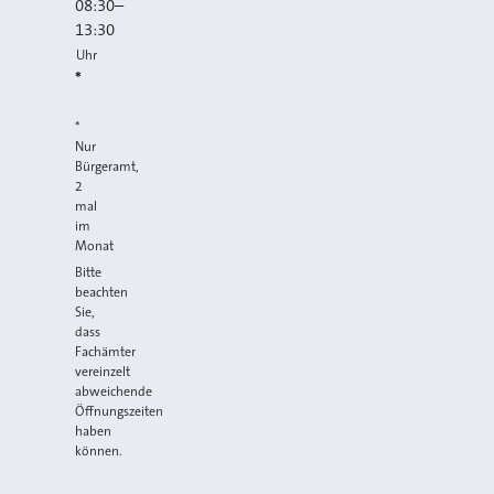
08:30
–
13:30
Uhr
*
*
Nur
Bürgeramt,
2
mal
im
Monat
Bitte
beachten
Sie,
dass
Fachämter
vereinzelt
abweichende
Öffnungszeiten
haben
können.