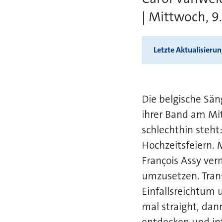
| Mittwoch, 9.
Letzte Aktualisieru
Die belgische Sän
ihrer Band am Mit
schlechthin steht:
Hochzeitsfeiern.
François Assy ve
umzusetzen. Tran
Einfallsreichtum 
mal straight, dan
entdecken und in