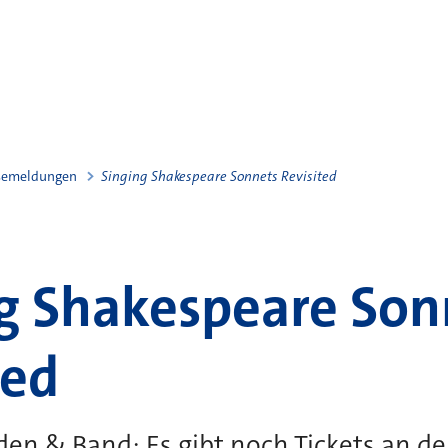
semeldungen
Singing Shakespeare Sonnets Revisited
g Shakespeare Son
ted
en & Band: Es gibt noch Tickets an d