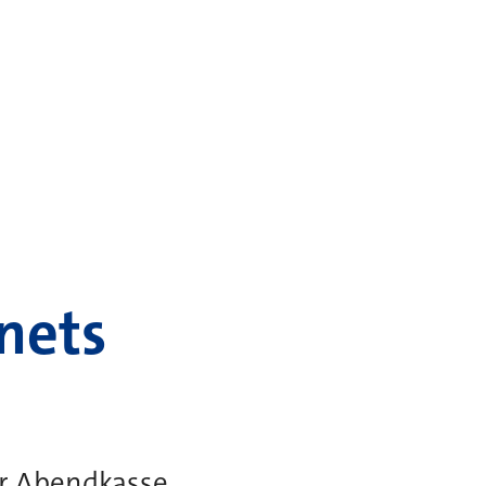
nets
er Abendkasse