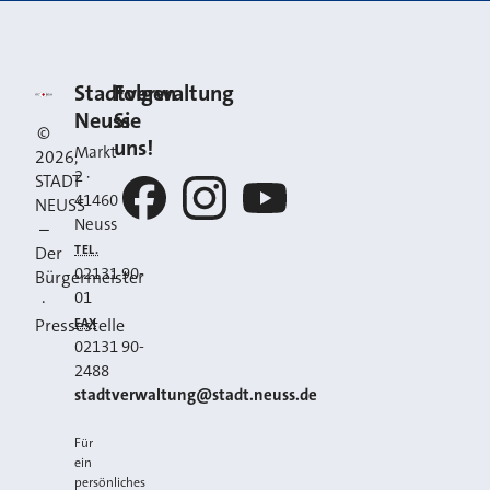
Kontakt
Stadt Neuss
Stadtverwaltung
Folgen
Neuss
Sie
©
uns!
Markt
2026
,
2
·
STADT
41460
NEUSS
Neuss
–
Facebook
Instagram
YouTube
TEL.
Der
02131 90-
Bürgermeister
01
·
FAX
Pressestelle
02131 90-
2488
E-MAIL
stadtverwaltung@stadt.neuss.de
Für
ein
persönliches