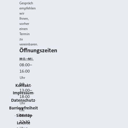
Gespräch
empfehlen
wir
Ihnen,
vorher
einen
Termin
zu
vereinbaren.
Öffnungszeiten
MO.–MI.
08:00
–
16:00
Uhr
DO.
Kontakt
13:00
–
Impressum
18:00
Datenschutz
Uhr
Barrierefreiheit
FR.
Sitemap
08:30
–
12:30
Leichte