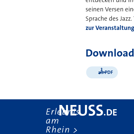
seinen Versen ein
Sprache des Jazz.
zur Veranstaltung 
Download
als PDF
NEUSS
Erlebnis
.
DE
am
Rhein