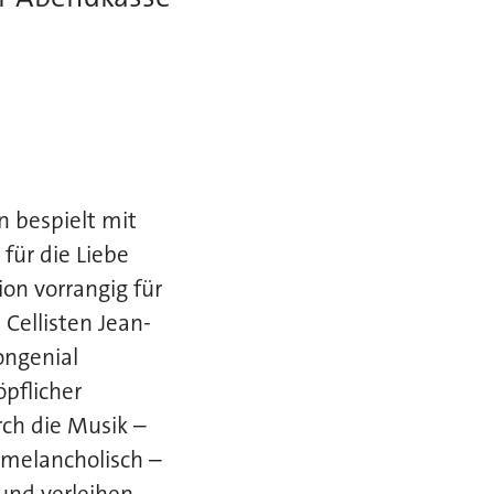
n bespielt mit
für die Liebe
ion vorrangig für
ellisten Jean-
ongenial
pflicher
ch die Musik –
 melancholisch –
und verleihen