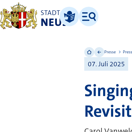
STADT
NEUSS
Menü
Leichte Sprache
Presse
Pres
07. Juli 2025
Singin
Revisi
Carol Vanweld