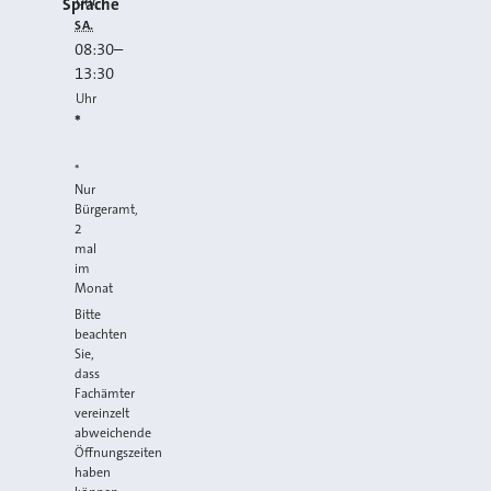
Uhr
Sprache
SA.
08:30
–
13:30
Uhr
*
*
Nur
Bürgeramt,
2
mal
im
Monat
Bitte
beachten
Sie,
dass
Fachämter
vereinzelt
abweichende
Öffnungszeiten
haben