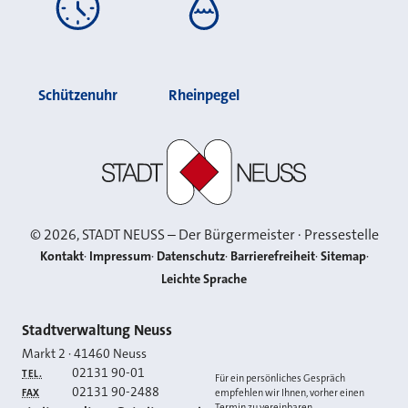
Schützenuhr
Rheinpegel
Stadt Neuss
©
2026
, STADT NEUSS – Der Bürgermeister · Pressestelle
Kontakt
Impressum
Datenschutz
Barrierefreiheit
Sitemap
Leichte Sprache
Kontakt
Stadtverwaltung Neuss
Markt 2
·
41460
Neuss
02131 90-01
TEL.
Für ein persönliches Gespräch
02131 90-2488
FAX
empfehlen wir Ihnen, vorher einen
Termin zu vereinbaren.