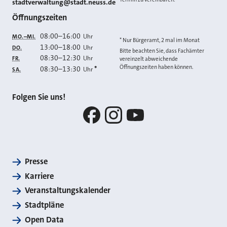
E-MAIL
stadtverwaltung@stadt.neuss.de
Öffnungszeiten
08:00
–
16:00
Uhr
MO.–MI.
* Nur Bürgeramt, 2 mal im Monat
13:00
–
18:00
Uhr
DO.
Bitte beachten Sie, dass Fachämter
08:30
–
12:30
Uhr
FR.
vereinzelt abweichende
Öffnungszeiten haben können.
08:30
–
13:30
*
Uhr
SA.
Folgen Sie uns!
Facebook
Instagram
YouTube
Presse
Karriere
Veranstaltungskalender
Stadtpläne
Open Data