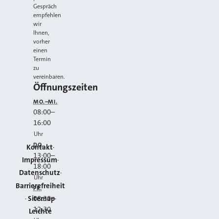
Gespräch
empfehlen
wir
Ihnen,
vorher
einen
Termin
zu
vereinbaren.
Öffnungszeiten
MO.–MI.
08:00
–
16:00
Uhr
DO.
Kontakt
13:00
–
Impressum
18:00
Datenschutz
Uhr
Barrierefreiheit
FR.
Sitemap
08:30
–
12:30
Leichte