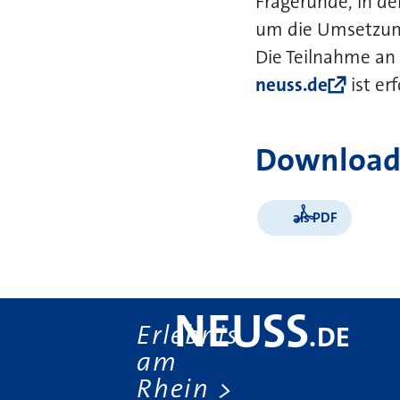
Fragerunde, in de
um die Umsetzung
Die Teilnahme an 
neuss.de
ist er
Download
als PDF
NEUSS
Erlebnis
.
DE
am
Rhein