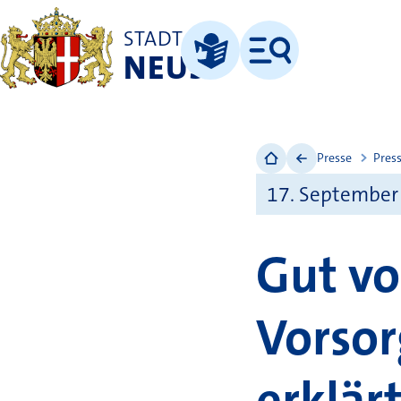
STADT
NEUSS
Menü
Leichte Sprache
Presse
Pres
17. September
Gut vo
Vorsor
erklär