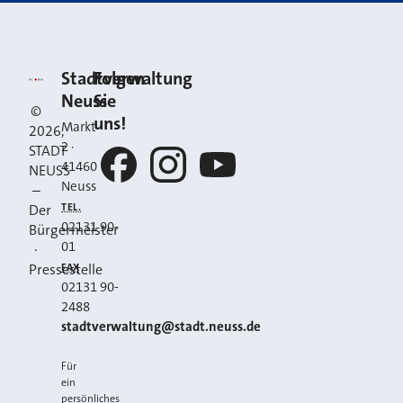
Kontakt
Stadt Neuss
Stadtverwaltung
Folgen
Neuss
Sie
©
uns!
Markt
2026
,
2
·
STADT
41460
NEUSS
Neuss
–
Facebook
Instagram
YouTube
TEL.
Der
02131 90-
Bürgermeister
01
·
FAX
Pressestelle
02131 90-
2488
E-MAIL
stadtverwaltung@stadt.neuss.de
Für
ein
persönliches