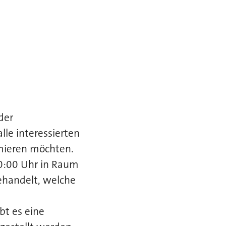
s
der
lle interessierten
rmieren möchten.
20:00 Uhr in Raum
ehandelt, welche
bt es eine