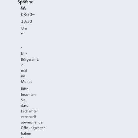
Uhr
Sprache
SA.
08:30
–
13:30
Uhr
*
*
Nur
Bürgeramt,
2
mal
im
Monat
Bitte
beachten
Sie,
dass
Fachämter
vereinzelt
abweichende
Öffnungszeiten
haben