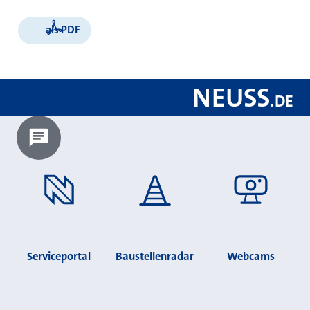
als PDF
NEUSS
.
DE
Chatbot laden?
Serviceportal
Baustellenradar
Webcams