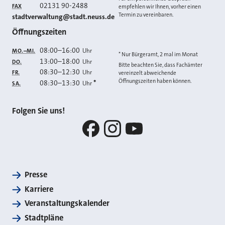
02131 90-2488
FAX
empfehlen wir Ihnen, vorher einen
Termin zu vereinbaren.
E-MAIL
stadtverwaltung@stadt.neuss.de
Öffnungszeiten
08:00
–
16:00
Uhr
MO.–MI.
* Nur Bürgeramt, 2 mal im Monat
13:00
–
18:00
Uhr
DO.
Bitte beachten Sie, dass Fachämter
08:30
–
12:30
Uhr
FR.
vereinzelt abweichende
Öffnungszeiten haben können.
08:30
–
13:30
*
Uhr
SA.
Folgen Sie uns!
Facebook
Instagram
YouTube
Presse
Karriere
Veranstaltungskalender
Stadtpläne