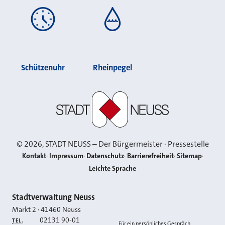
Schützenuhr
Rheinpegel
Stadt Neuss
©
2026
, STADT NEUSS – Der Bürgermeister · Pressestelle
Kontakt
Impressum
Datenschutz
Barrierefreiheit
Sitemap
Leichte Sprache
Kontakt
Stadtverwaltung Neuss
Markt 2
·
41460
Neuss
02131 90-01
TEL.
Für ein persönliches Gespräch