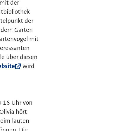
mit der
tbibliothek
ttelpunkt der
jedem Garten
Gartenvogel mit
teressanten
ele über diesen
bsite
wird
ab 16 Uhr von
Olivia hört
beim lauten
können. Die