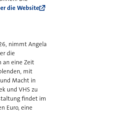
r die Website
026, nimmt Angela
er die
 an eine Zeit
kblenden, mit
m und Macht in
hek und VHS zu
staltung findet im
n Euro, eine