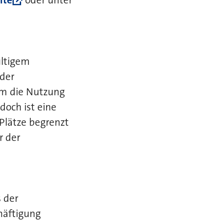
ite
oder unter
ültigem
 der
um die Nutzung
doch ist eine
Plätze begrenzt
r der
 der
häftigung