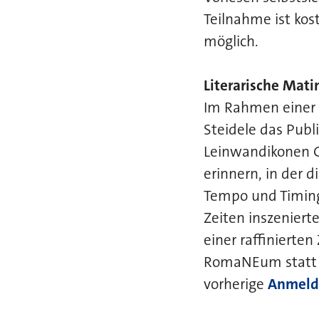
Teilnahme ist kos
möglich.
Literarische Mat
Im Rahmen einer 
Steidele das Publ
Leinwandikonen Gr
erinnern, in der d
Tempo und Timing 
Zeiten inszeniert
einer raffinierten
RomaNEum statt un
vorherige
Anmeldu