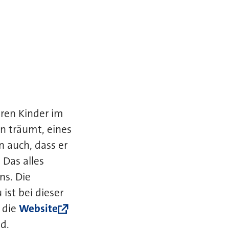
hren Kinder im
on träumt, eines
 auch, dass er
 Das alles
ns. Die
ist bei dieser
 die
Website
nd.