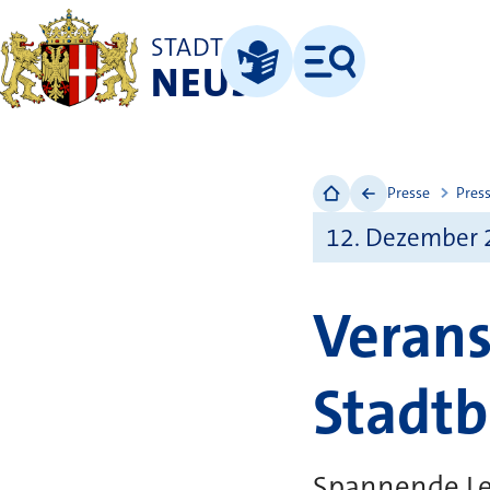
STADT
NEUSS
Menü
Leichte Sprache
Presse
Pres
12. Dezember 
Veran
Stadtb
Spannende Le