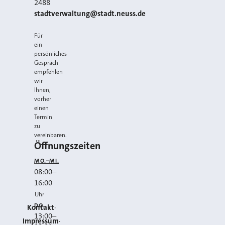
2488
E-MAIL
stadtverwaltung@stadt.neuss.de
Für
ein
persönliches
Gespräch
empfehlen
wir
Ihnen,
vorher
einen
Termin
zu
vereinbaren.
Öffnungszeiten
MO.–MI.
08:00
–
16:00
Uhr
DO.
Kontakt
13:00
–
Impressum