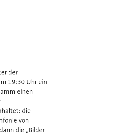
ter der
um 19:30 Uhr ein
gramm einen
r
haltet: die
infonie von
dann die „Bilder