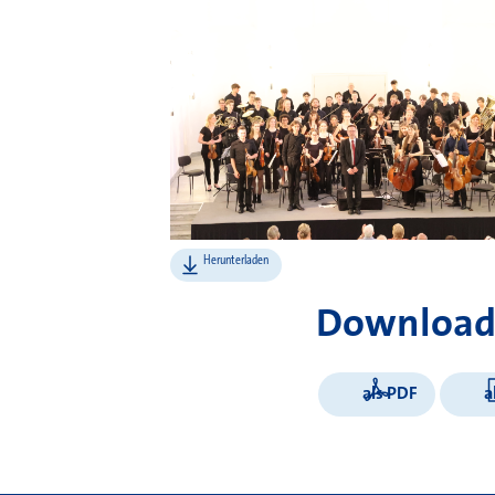
Herunterladen
Download
als PDF
a