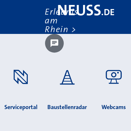
NEUSS
Erlebnis
.
DE
am
Rhein
Chatbot laden?
Serviceportal
Baustellenradar
Webcams