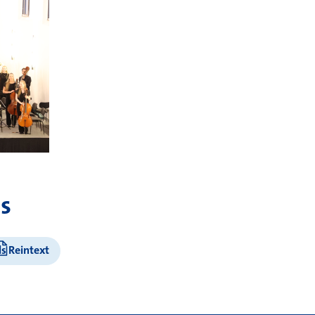
s
ls Reintext