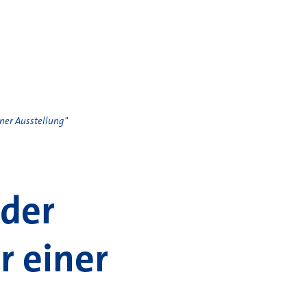
iner Ausstellung"
 der
r einer