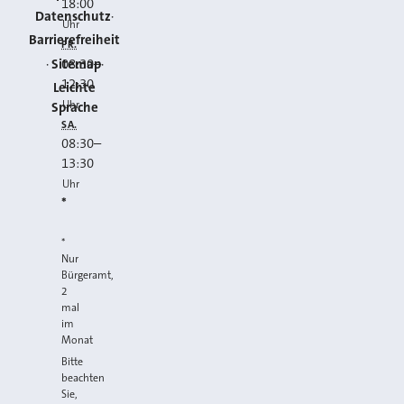
18:00
Datenschutz
Uhr
Barrierefreiheit
FR.
Sitemap
08:30
–
12:30
Leichte
Uhr
Sprache
SA.
08:30
–
13:30
Uhr
*
*
Nur
Bürgeramt,
2
mal
im
Monat
Bitte
beachten
Sie,