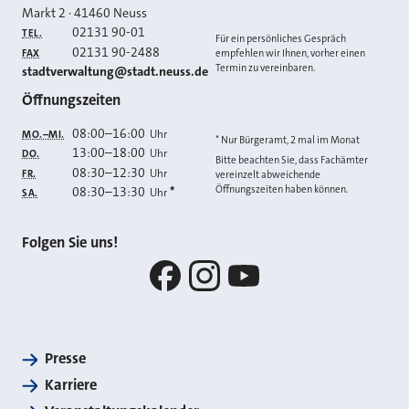
Markt 2
·
41460
Neuss
02131 90-01
TEL.
Für ein persönliches Gespräch
02131 90-2488
FAX
empfehlen wir Ihnen, vorher einen
Termin zu vereinbaren.
E-MAIL
stadtverwaltung@stadt.neuss.de
Öffnungszeiten
08:00
–
16:00
Uhr
MO.–MI.
* Nur Bürgeramt, 2 mal im Monat
13:00
–
18:00
Uhr
DO.
Bitte beachten Sie, dass Fachämter
08:30
–
12:30
Uhr
FR.
vereinzelt abweichende
Öffnungszeiten haben können.
08:30
–
13:30
*
Uhr
SA.
Folgen Sie uns!
Facebook
Instagram
YouTube
Presse
Karriere