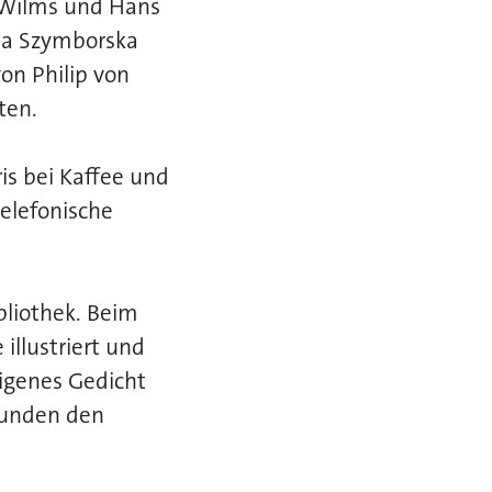
t Wilms und Hans
awa Szymborska
on Philip von
ten.
s bei Kaffee und
telefonische
bliothek. Beim
illustriert und
eigenes Gedicht
runden den