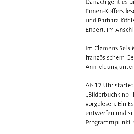
Danach geht es u
Ennen-Köffers les
und Barbara Köhle
Endert. Im Anschl
Im Clemens Sels 
französischem Geb
Anmeldung unter 
Ab 17 Uhr startet
„Bilderbuchkino“ 
vorgelesen. Ein E
entwerfen und si
Programmpunkt 