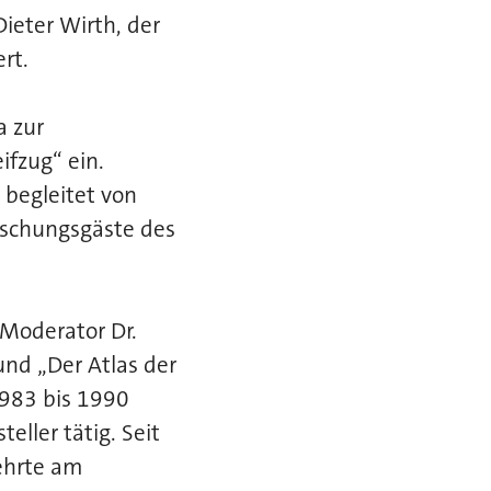
ieter Wirth, der
rt.
a zur
ifzug“ ein.
 begleitet von
aschungsgäste des
Moderator Dr.
und „Der Atlas der
1983 bis 1990
teller tätig. Seit
ehrte am