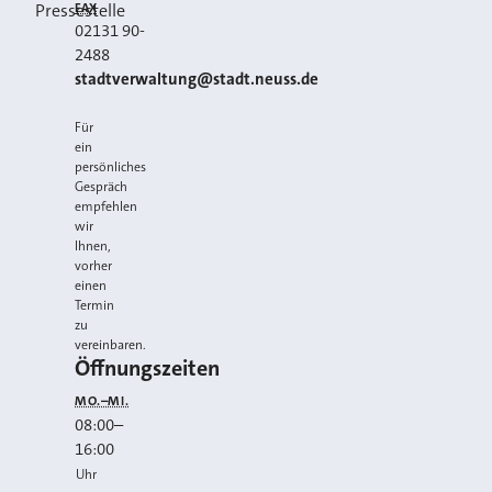
FAX
Pressestelle
02131 90-
2488
E-MAIL
stadtverwaltung@stadt.neuss.de
Für
ein
persönliches
Gespräch
empfehlen
wir
Ihnen,
vorher
einen
Termin
zu
vereinbaren.
Öffnungszeiten
MO.–MI.
08:00
–
16:00
Uhr