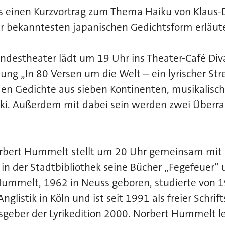
s einen Kurzvortrag zum Thema Haiku von Klaus-D
er bekanntesten japanischen Gedichtsform erläute
ndestheater lädt um 19 Uhr ins Theater-Café Div
ung „In 80 Versen um die Welt – ein lyrischer Stre
en Gedichte aus sieben Kontinenten, musikalisch
zki. Außerdem mit dabei sein werden zwei Überr
rbert Hummelt stellt um 20 Uhr gemeinsam mit 
in der Stadtbibliothek seine Bücher „Fegefeuer“ 
 Hummelt, 1962 in Neuss geboren, studierte von 
listik in Köln und ist seit 1991 als freier Schrifts
sgeber der Lyrikedition 2000. Norbert Hummelt l