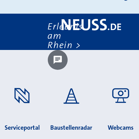
NEUSS
Erlebnis
.
DE
am
Rhein
Chatbot laden?
Serviceportal
Baustellenradar
Webcams