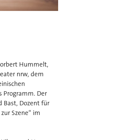
 Norbert Hummelt,
heater nrw, dem
inischen
s Programm. Der
 Bast, Dozent für
 zur Szene“ im