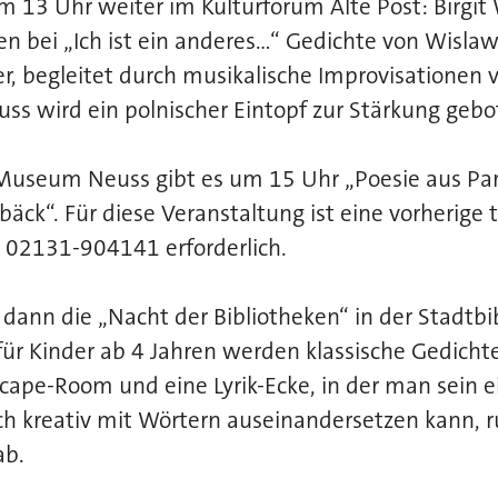
m 13 Uhr weiter im Kulturforum Alte Post: Birgi
en bei „Ich ist ein anderes…“ Gedichte von Wisl
r, begleitet durch musikalische Improvisationen v
uss wird ein polnischer Eintopf zur Stärkung gebo
Museum Neuss gibt es um 15 Uhr „Poesie aus Pari
äck“. Für diese Veranstaltung ist eine vorherige 
02131-904141 erforderlich.
 dann die „Nacht der Bibliotheken“ in der Stadtbi
für Kinder ab 4 Jahren werden klassische Gedichte 
scape-Room und eine Lyrik-Ecke, in der man sein 
ch kreativ mit Wörtern auseinandersetzen kann, 
ab.