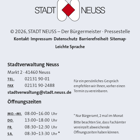
Stadt Neuss
©
2026
, STADT NEUSS – Der Bürgermeister · Pressestelle
Kontakt
Impressum
Datenschutz
Barrierefreiheit
Sitemap
Leichte Sprache
Kontakt
Stadtverwaltung Neuss
Markt 2
·
41460
Neuss
02131 90-01
TEL.
Für ein persönliches Gespräch
02131 90-2488
FAX
empfehlen wir Ihnen, vorher einen
Termin zu vereinbaren.
E-MAIL
stadtverwaltung@stadt.neuss.de
Öffnungszeiten
08:00
–
16:00
Uhr
MO.–MI.
* Nur Bürgeramt, 2 mal im Monat
13:00
–
18:00
Uhr
DO.
Bitte beachten Sie, dass Fachämter
08:30
–
12:30
Uhr
FR.
vereinzelt abweichende
Öffnungszeiten haben können.
08:30
–
13:30
*
Uhr
SA.